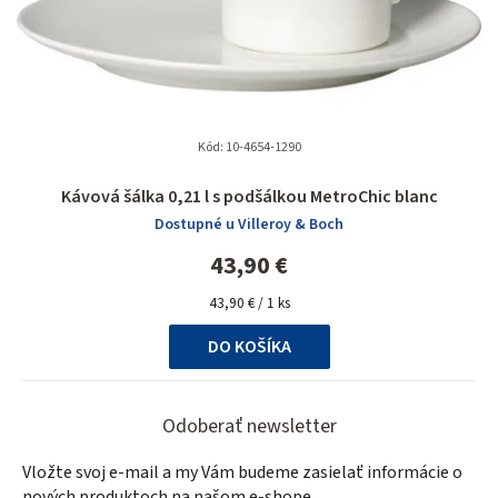
Kód:
10-4654-1290
Kávová šálka 0,21 l s podšálkou MetroChic blanc
Dostupné u Villeroy & Boch
43,90 €
Jednotková
43,90 € / 1 ks
cena:
DO KOŠÍKA
Z
á
Odoberať newsletter
p
Vložte svoj e-mail a my Vám budeme zasielať informácie o
nových produktoch na našom e-shope.