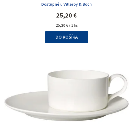
Dostupné u Villeroy & Boch
25,20 €
Jednotková
25,20 € / 1 ks
cena:
DO KOŠÍKA