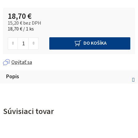
18,70 €
15,20 € bez DPH
Jednotková cena:
18,70 € / 1 ks
DO KOŠÍKA
Opýtať sa
Popis
Súvisiaci tovar