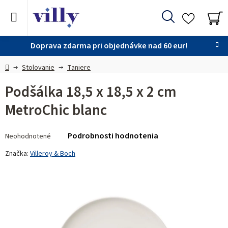
Prejsť
na
Hľadať
obsah
NÁ
KO
Doprava zdarma pri objednávke nad 60 eur!
Domov
Stolovanie
Taniere
Podšálka 18,5 x 18,5 x 2 cm
MetroChic blanc
Priemerné
Podrobnosti hodnotenia
Neohodnotené
hodnotenie
produktu
Značka:
Villeroy & Boch
je
0,0
z 5
hviezdičiek.