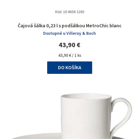
Kód:
10-4654-1260
Čajová šálka 0,23 l s podšálkou MetroChic blanc
Dostupné u Villeroy & Boch
43,90 €
Jednotková
43,90 € / 1 ks
cena:
DO KOŠÍKA