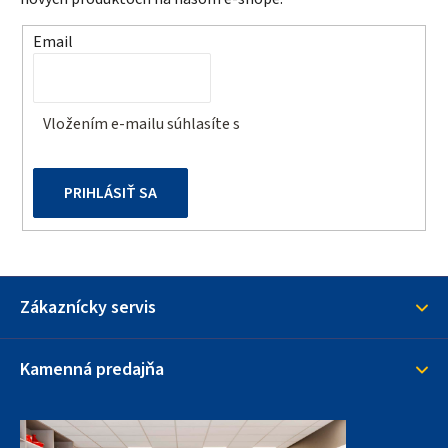
ä
t
Email
i
e
Vložením e-mailu súhlasíte s
podmienkami ochrany
osobných údajov
PRIHLÁSIŤ SA
Zákaznícky servis
Kamenná predajňa