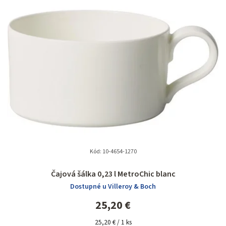
Kód:
10-4654-1270
Čajová šálka 0,23 l MetroChic blanc
Dostupné u Villeroy & Boch
25,20 €
Jednotková
25,20 € / 1 ks