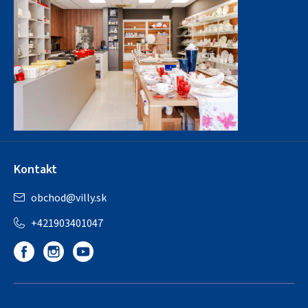
Kontakt
obchod
@
villy.sk
+421903401047