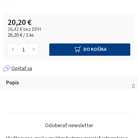
20,20 €
16,42 € bez DPH
Jednotková cena:
20,20 € / 1 ks
DO KOŠÍKA
Opýtať sa
Popis
Z
á
Odoberať newsletter
p