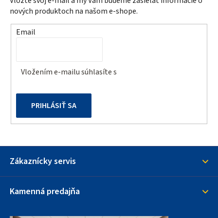
Vložte svoj e-mail a my Vám budeme zasielať informácie o
ä
nových produktoch na našom e-shope.
t
Email
i
e
Vložením e-mailu súhlasíte s
podmienkami ochrany
osobných údajov
PRIHLÁSIŤ SA
Zákaznícky servis
Kamenná predajňa