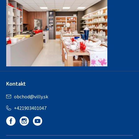
Kontakt
obchod
@
villy.sk
+421903401047