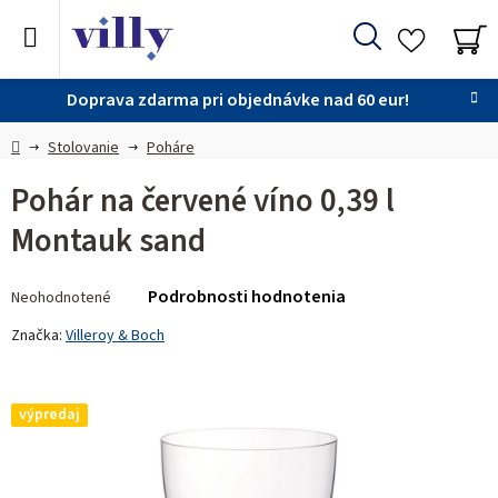
Prejsť
na
Hľadať
obsah
NÁ
KO
Doprava zdarma pri objednávke nad 60 eur!
Domov
Stolovanie
Poháre
Pohár na červené víno 0,39 l
Montauk sand
Priemerné
Podrobnosti hodnotenia
Neohodnotené
hodnotenie
produktu
Značka:
Villeroy & Boch
je
0,0
z 5
výpredaj
hviezdičiek.