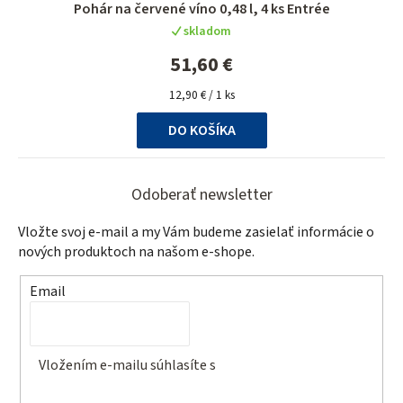
Pohár na červené víno 0,48 l, 4 ks Entrée
skladom
51,60 €
Jednotková
12,90 € / 1 ks
cena:
DO KOŠÍKA
Z
á
Odoberať newsletter
p
Vložte svoj e-mail a my Vám budeme zasielať informácie o
ä
nových produktoch na našom e-shope.
t
Email
i
e
Vložením e-mailu súhlasíte s
podmienkami ochrany
osobných údajov