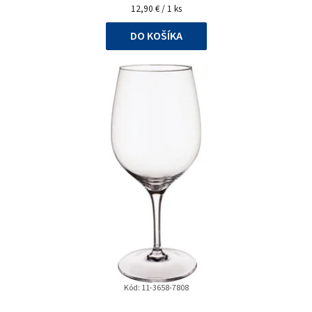
Jednotková
12,90 € / 1 ks
cena:
DO KOŠÍKA
Kód:
11-3658-7808