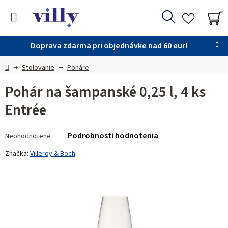
Prejsť
na
Hľadať
obsah
NÁ
KO
Doprava zdarma pri objednávke nad 60 eur!
Domov
Stolovanie
Poháre
Pohár na šampanské 0,25 l, 4 ks
Entrée
Priemerné
Podrobnosti hodnotenia
Neohodnotené
hodnotenie
produktu
Značka:
Villeroy & Boch
je
0,0
z 5
hviezdičiek.