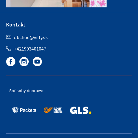
Kontakt
obchod
@
villy.sk
+421903401047
Spôsoby dopravy: