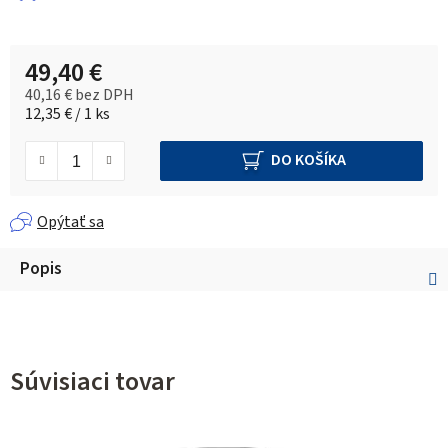
49,40 €
40,16 € bez DPH
Jednotková cena:
12,35 € / 1 ks
DO KOŠÍKA
Opýtať sa
Popis
Súvisiaci tovar