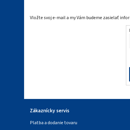
á
Vložte svoj e-mail a my Vám budeme zasielať inf
p
ä
t
i
e
Zákaznícky servis
Platba a dodanie tovaru