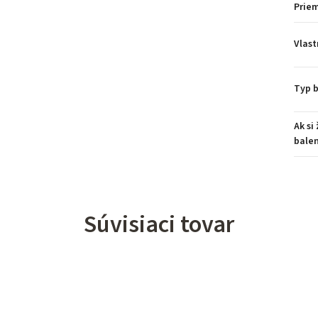
Prie
Vlast
Typ b
Ak si
balen
Súvisiaci tovar