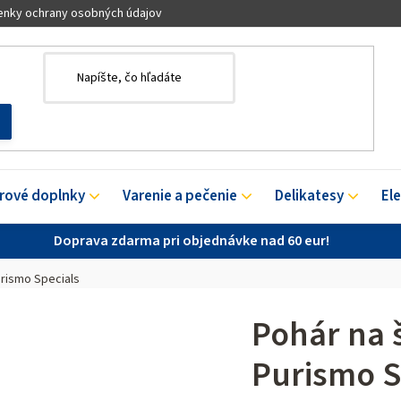
nky ochrany osobných údajov
érové doplnky
Varenie a pečenie
Delikatesy
El
Doprava zdarma pri objednávke nad 60 eur!
urismo Specials
Pohár na 
Purismo S