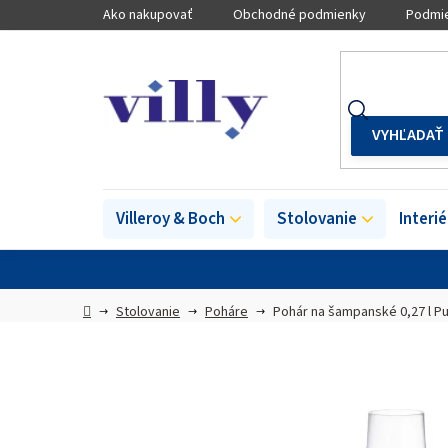
Prejsť
Ako nakupovať
Obchodné podmienky
Podmie
na
obsah
Villeroy & Boch
Stolovanie
Interi
Domov
Stolovanie
Poháre
Pohár na šampanské 0,27 l P