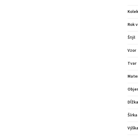
Kolek
Rok v
Štýl
Vzor
Tvar
Mater
Obje
Dĺžk
Šírka
Výšk