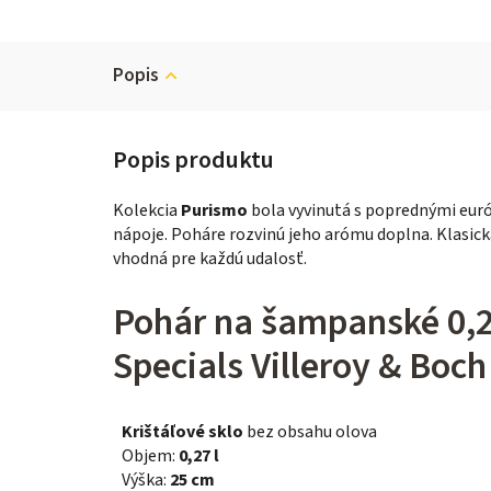
Popis
Kolekcia
Purismo
bola vyvinutá s poprednými euró
nápoje. Poháre rozvinú jeho arómu doplna. Klasická
vhodná pre každú udalosť.
Pohár na šampanské 0,2
Specials Villeroy & Boch
Krištáľové sklo
bez obsahu olova
Objem:
0,27 l
Výška:
25
cm