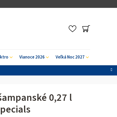
NÁKUPNÝ
KOŠÍK
ektro
Vianoce 2026
Veľká Noc 2027
Výpredaj
šampanské 0,27 l
pecials