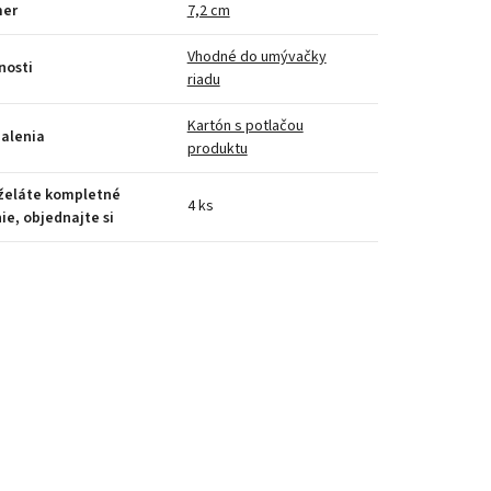
mer
7,2 cm
Vhodné do umývačky
nosti
riadu
Kartón s potlačou
alenia
produktu
 želáte kompletné
4 ks
ie, objednajte si