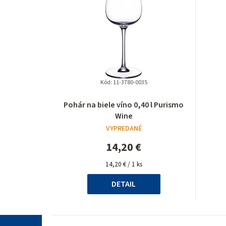
Kód:
11-3780-0035
Pohár na biele víno 0,40 l Purismo
Wine
VYPREDANÉ
14,20 €
Jednotková
14,20 € / 1 ks
cena:
DETAIL
Z