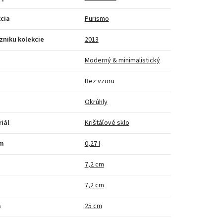
cia
Purismo
zniku kolekcie
2013
Moderný & minimalistický
Bez vzoru
Okrúhly
iál
Krištáľové sklo
m
0,27 l
a
7,2 cm
7,2 cm
a
25 cm