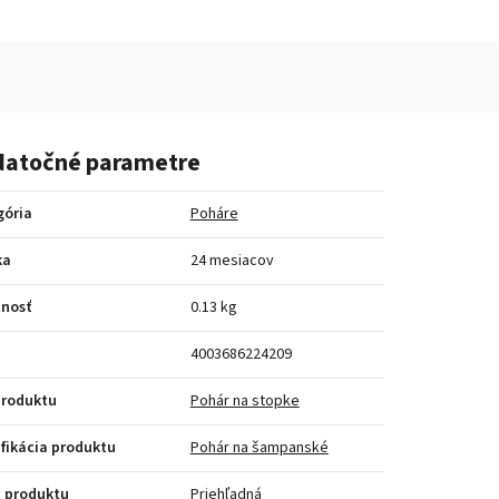
atočné parametre
gória
Poháre
ka
24 mesiacov
nosť
0.13 kg
4003686224209
produktu
Pohár na stopke
fikácia produktu
Pohár na šampanské
 produktu
Priehľadná