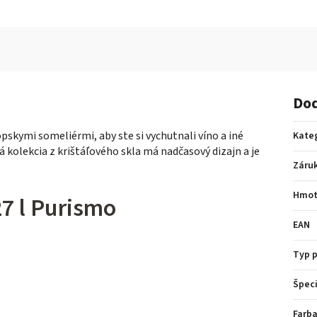
Dod
pskymi someliérmi, aby ste si vychutnali víno a iné
Kate
 kolekcia z krištáľového skla má nadčasový dizajn a je
Záru
Hmot
7 l Purismo
EAN
Typ 
Špeci
Farba