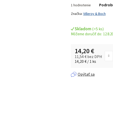
Priemerné
Podrob
1 hodnotenie
hodnotenie
produktu
Značka:
Villeroy & Boch
je
5,0
Skladom
(
>5 ks
)
z 5
12.8.2
hviezdičiek.
14,20 €
11,54 € bez DPH
Jednotková cena:
14,20 € / 1 ks
Opýtať sa