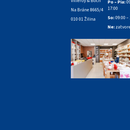
Villeroy & Boch
Po – Pia:
09
17:00
Na Bráne 8665/4
So:
09:00 – 
010 01 Žilina
Ne:
zatvor