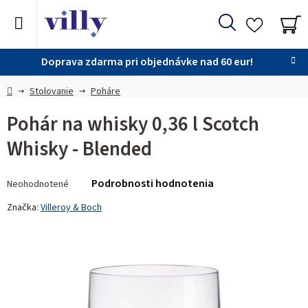
Prejsť
na
Hľadať
obsah
NÁ
KO
Doprava zdarma pri objednávke nad 60 eur!
Domov
Stolovanie
Poháre
Pohár na whisky 0,36 l Scotch
Whisky - Blended
Priemerné
Podrobnosti hodnotenia
Neohodnotené
hodnotenie
produktu
Značka:
Villeroy & Boch
je
0,0
z 5
hviezdičiek.