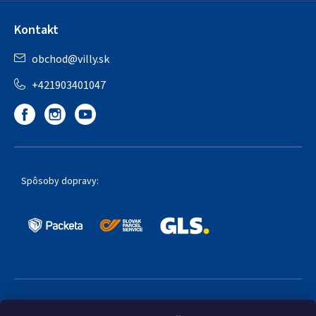
Kontakt
obchod
@
villy.sk
+421903401047
Spôsoby dopravy:
Obľúbené spôsoby platby: