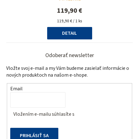
produktu
je
119,90 €
5,0
Jednotková
z
119,90 € / 1 ks
cena:
5
DETAIL
hviezdičiek.
Z
á
Odoberať newsletter
p
Vložte svoj e-mail a my Vám budeme zasielať informácie o
ä
nových produktoch na našom e-shope.
t
Email
i
e
Vložením e-mailu súhlasíte s
podmienkami ochrany
osobných údajov
PRIHLÁSIŤ SA