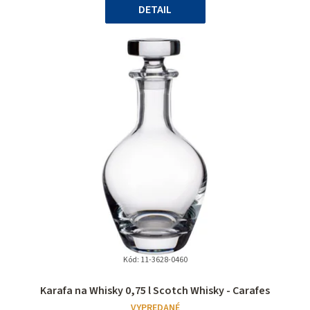
DETAIL
hviezdičiek.
Kód:
11-3628-0460
Priemerné
Karafa na Whisky 0,75 l Scotch Whisky - Carafes
hodnotenie
VYPREDANÉ