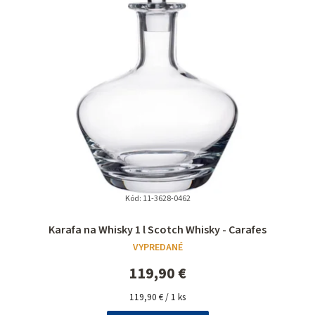
Kód:
11-3628-0462
Priemerné
Karafa na Whisky 1 l Scotch Whisky - Carafes
hodnotenie
VYPREDANÉ
produktu
je
119,90 €
5,0
Jednotková
z
119,90 € / 1 ks
cena:
5