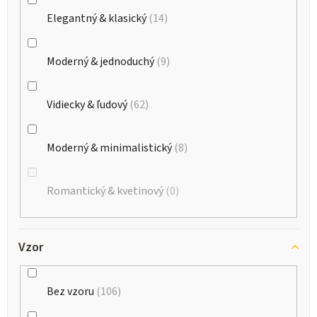
Elegantný & klasický
14
Moderný & jednoduchý
9
Vidiecky & ľudový
62
Moderný & minimalistický
8
Romantický & kvetinový
0
Vzor
Bez vzoru
106