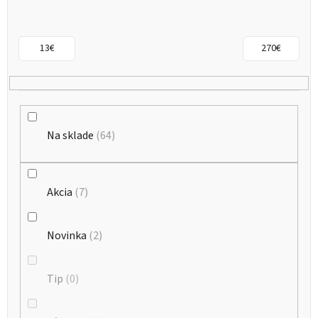
s
p
r
13
€
270
€
o
d
u
k
Na sklade
64
t
o
Akcia
7
v
Novinka
2
Tip
0