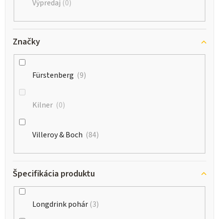
Výpredaj
0
Značky
Fürstenberg
9
Kilner
0
Villeroy & Boch
84
Špecifikácia produktu
Longdrink pohár
3