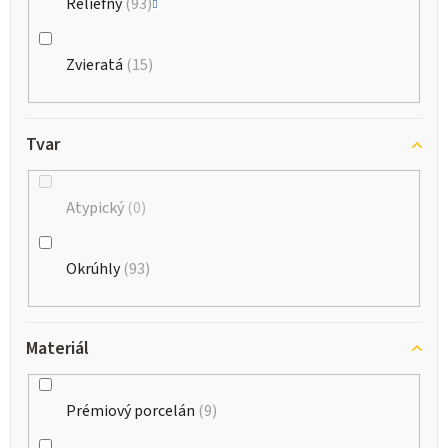
Reliéfny
93
Zvieratá
15
Tvar
Atypický
0
Okrúhly
93
Materiál
Prémiový porcelán
9