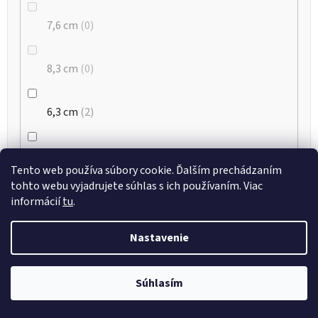
7,6 cm
0
8,3 cm
0
6,3 cm
2
8,8 cm
10
Tento web používa súbory cookie. Ďalším prechádzaním
tohto webu vyjadrujete súhlas s ich používaním. Viac
7,2 cm
1
informácií
tu
.
Nastavenie
10,3 cm
0
Súhlasím
9,2 cm
2