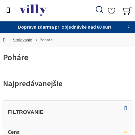
Prejsť
na
Hľadať
obsah
NÁ
KO
Doprava zdarma pri objednávke nad 60 eur!
Domov
Stolovanie
Poháre
Poháre
Najpredávanejšie
V
ý
p
i
Cena