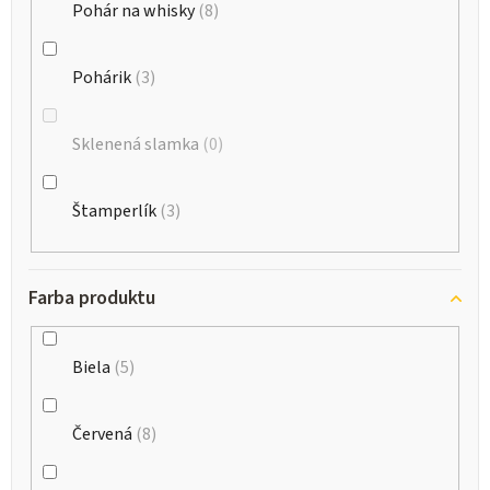
Pohár na whisky
8
Pohárik
3
Sklenená slamka
0
Štamperlík
3
Farba produktu
Biela
5
Červená
8