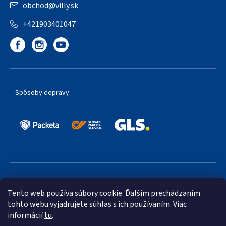
obchod
@
villy.sk
+421903401047
Spôsoby dopravy:
Obľúbené spôsoby platby:
Tento web používa súbory cookie. Ďalším prechádzaním
tohto webu vyjadrujete súhlas s ich používaním. Viac
informácií
tu
.