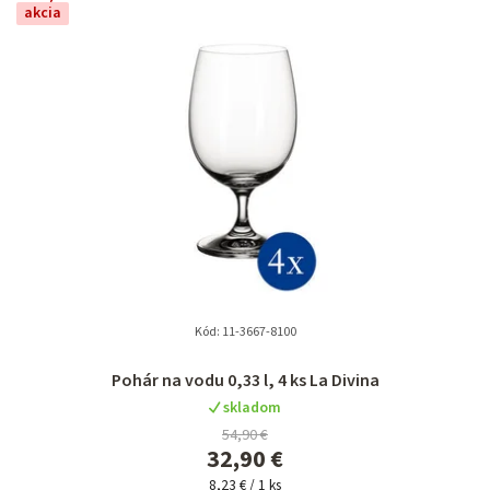
akcia
Kód:
11-3667-8100
Pohár na vodu 0,33 l, 4 ks La Divina
skladom
54,90 €
32,90 €
Jednotková
8,23 € / 1 ks