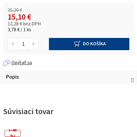
25,20 €
15,10 €
12,28 € bez DPH
Jednotková cena:
3,78 € / 1 ks
DO KOŠÍKA
Opýtať sa
Popis
Súvisiaci tovar
(–40
%)