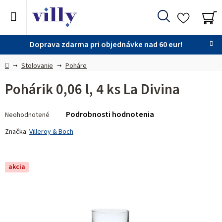
Prejsť
na
Hľadať
obsah
NÁ
KO
Doprava zdarma pri objednávke nad 60 eur!
Domov
Stolovanie
Poháre
Pohárik 0,06 l, 4 ks La Divina
Priemerné
Podrobnosti hodnotenia
Neohodnotené
hodnotenie
produktu
Značka:
Villeroy & Boch
je
0,0
z 5
akcia
hviezdičiek.