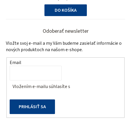
cena:
DO KOŠÍKA
Z
á
Odoberať newsletter
p
Vložte svoj e-mail a my Vám budeme zasielať informácie o
ä
nových produktoch na našom e-shope.
t
Email
i
e
Vložením e-mailu súhlasíte s
podmienkami ochrany
osobných údajov
PRIHLÁSIŤ SA