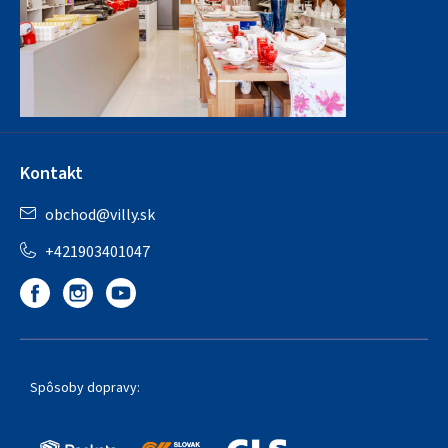
Kontakt
obchod
@
villy.sk
+421903401047
Spôsoby dopravy: