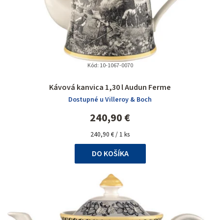
Kód:
10-1067-0070
Priemerné
Kávová kanvica 1,30 l Audun Ferme
hodnotenie
Dostupné u Villeroy & Boch
produktu
je
240,90 €
5,0
Jednotková
z
240,90 € / 1 ks
cena:
5
DO KOŠÍKA
hviezdičiek.