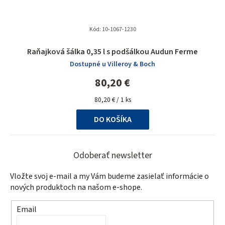
Kód:
10-1067-1230
Priemerné
Raňajková šálka 0,35 l s podšálkou Audun Ferme
hodnotenie
Dostupné u Villeroy & Boch
produktu
je
80,20 €
5,0
Jednotková
z
80,20 € / 1 ks
cena:
5
DO KOŠÍKA
hviezdičiek.
Z
á
Odoberať newsletter
p
Vložte svoj e-mail a my Vám budeme zasielať informácie o
ä
nových produktoch na našom e-shope.
t
Email
i