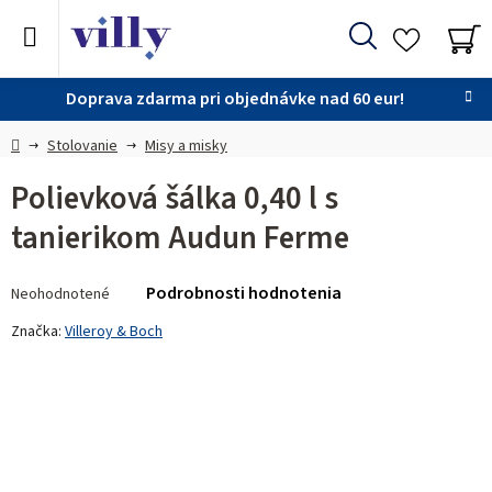
Prejsť
na
Hľadať
obsah
NÁ
KO
Doprava zdarma pri objednávke nad 60 eur!
Domov
Stolovanie
Misy a misky
Polievková šálka 0,40 l s
tanierikom Audun Ferme
Priemerné
Podrobnosti hodnotenia
Neohodnotené
hodnotenie
produktu
Značka:
Villeroy & Boch
je
0,0
z 5
hviezdičiek.