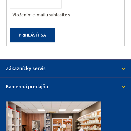
e
Vložením e-mailu súhlasíte s
podmienkami ochrany
osobných údajov
PRIHLÁSIŤ SA
Zákaznícky servis
Kamenná predajňa