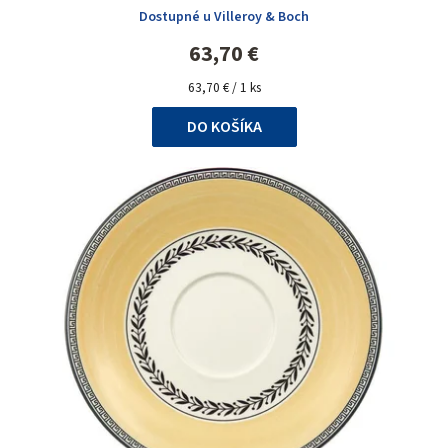
Dostupné u Villeroy & Boch
63,70 €
Jednotková
63,70 € / 1 ks
cena:
DO KOŠÍKA