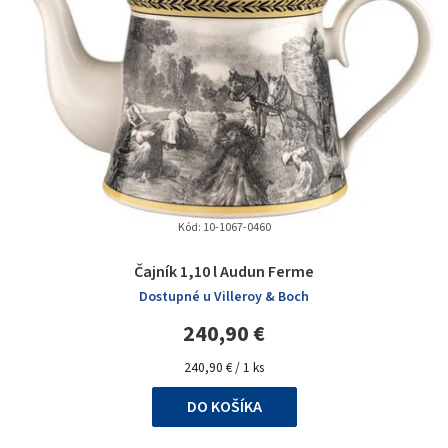
Kód:
10-1067-0460
Priemerné
Čajník 1,10 l Audun Ferme
hodnotenie
Dostupné u Villeroy & Boch
produktu
je
240,90 €
5,0
Jednotková
z
240,90 € / 1 ks
cena:
5
DO KOŠÍKA
hviezdičiek.