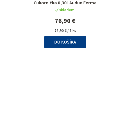
Cukornička 0,30 l Audun Ferme
hodnotenie
skladom
produktu
je
76,90 €
5,0
Jednotková
z
76,90 € / 1 ks
cena:
5
DO KOŠÍKA
hviezdičiek.