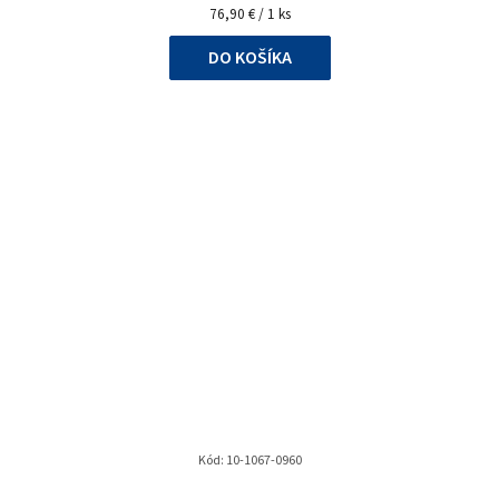
Jednotková
76,90 € / 1 ks
cena:
DO KOŠÍKA
Kód:
10-1067-0960
Priemerné