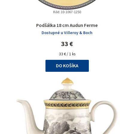
Kód:
10-1067-1250
Podšálka 18 cm Audun Ferme
Dostupné u Villeroy & Boch
33 €
Jednotková
33 € / 1 ks
cena:
DO KOŠÍKA