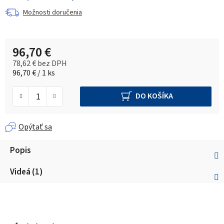
Možnosti doručenia
96,70 €
78,62 € bez DPH
Jednotková cena:
96,70 € / 1 ks
DO KOŠÍKA
Opýtať sa
Popis
Videá (1)