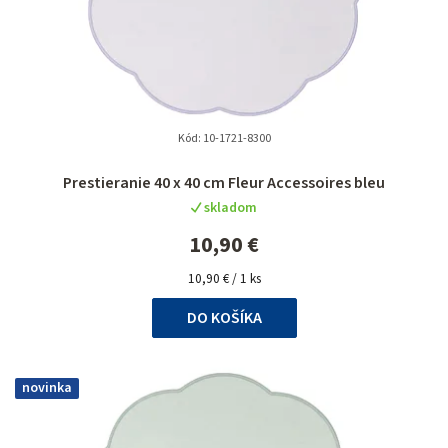
Kód:
10-1721-8300
Prestieranie 40 x 40 cm Fleur Accessoires bleu
skladom
10,90 €
Jednotková
10,90 € / 1 ks
cena:
DO KOŠÍKA
novinka