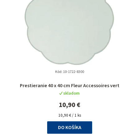
Kód:
10-1722-8300
Prestieranie 40 x 40 cm Fleur Accessoires vert
skladom
10,90 €
Jednotková
10,90 € / 1 ks
cena:
DO KOŠÍKA