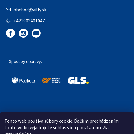
obchod
@
villy.sk
+421903401047
Spôsoby dopravy:
Obľúbené spôsoby platby:
Tento web používa súbory cookie. Ďalším prechádzaním
tohto webu vyjadrujete súhlas s ich používaním. Viac