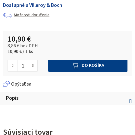
Dostupné u Villeroy & Boch
Možnosti doručenia
10,90 €
8,86 € bez DPH
Jednotková cena:
10,90 € / 1 ks
DO KOŠÍKA
Opýtať sa
Popis
Súvisiaci tovar