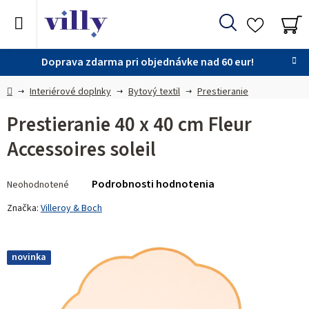
Prejsť
na
Hľadať
obsah
NÁ
KO
Doprava zdarma pri objednávke nad 60 eur!
Domov
Interiérové doplnky
Bytový textil
Prestieranie
Prestieranie 40 x 40 cm Fleur
Accessoires soleil
Priemerné
Podrobnosti hodnotenia
Neohodnotené
hodnotenie
produktu
Značka:
Villeroy & Boch
je
0,0
z 5
novinka
hviezdičiek.