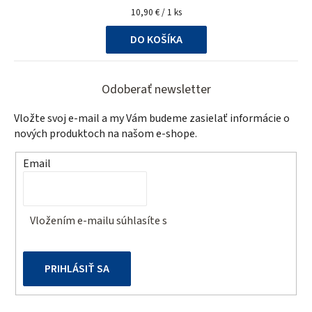
Jednotková
10,90 € / 1 ks
cena:
DO KOŠÍKA
Z
á
Odoberať newsletter
p
Vložte svoj e-mail a my Vám budeme zasielať informácie o
ä
nových produktoch na našom e-shope.
t
Email
i
e
Vložením e-mailu súhlasíte s
podmienkami ochrany
osobných údajov
PRIHLÁSIŤ SA