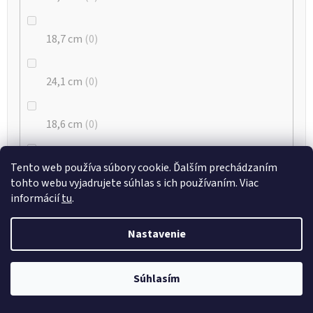
18,7 cm
0
24,1 cm
0
18,6 cm
0
21,7
0
Tento web používa súbory cookie. Ďalším prechádzaním
tohto webu vyjadrujete súhlas s ich používaním. Viac
informácií
tu
.
24,7 cm
0
Nastavenie
21,1 cm
0
Súhlasím
19,8 cm
0