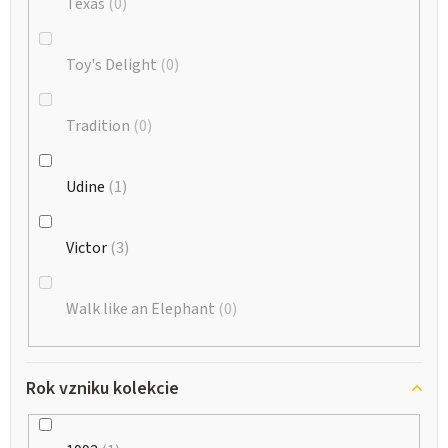
Texas
0
Toy's Delight
0
Tradition
0
Udine
1
Victor
3
Walk like an Elephant
0
Rok vzniku kolekcie