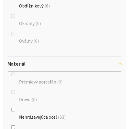
Obdĺžnikový
6
Okrúhly
0
Oválny
0
Materiál
Prémiový porcelán
0
Drevo
0
Nehrdzavejúca oceľ
53