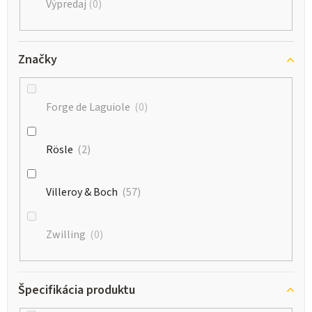
Výpredaj
0
Značky
Forge de Laguiole
0
Rösle
2
Villeroy & Boch
57
Zwilling
0
Špecifikácia produktu