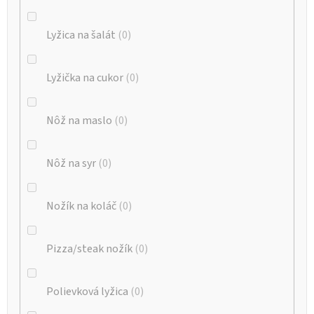
Lyžica na šalát
0
Lyžička na cukor
0
Nôž na maslo
0
Nôž na syr
0
Nožík na koláč
0
Pizza/steak nožík
0
Polievková lyžica
0