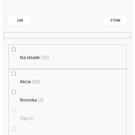
s
p
r
18
€
3794
€
o
d
u
k
Na sklade
31
t
o
Akcia
20
v
Novinka
2
Tip
0