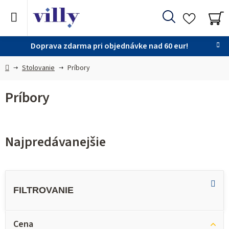
Prejsť
na
Hľadať
obsah
NÁ
KO
Doprava zdarma pri objednávke nad 60 eur!
Domov
Stolovanie
Príbory
Príbory
Najpredávanejšie
V
ý
p
i
Cena