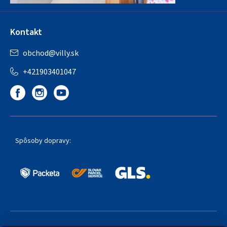
Kontakt
obchod
@
villy.sk
+421903401047
Spôsoby dopravy: