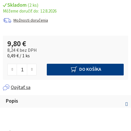
Skladom
(
2 ks
)
12.8.2026
Možnosti doručenia
9,80 €
8,24 € bez DPH
Jednotková cena:
0,49 € / 1 ks
DO KOŠÍKA
Opýtať sa
Popis