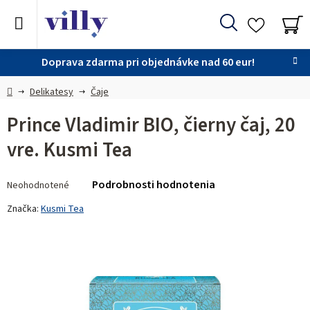
Prejsť
na
Hľadať
obsah
NÁ
KO
Doprava zdarma pri objednávke nad 60 eur!
Domov
Delikatesy
Čaje
Prince Vladimir BIO, čierny čaj, 20
vre. Kusmi Tea
Priemerné
Podrobnosti hodnotenia
Neohodnotené
hodnotenie
produktu
Značka:
Kusmi Tea
je
0,0
z 5
hviezdičiek.