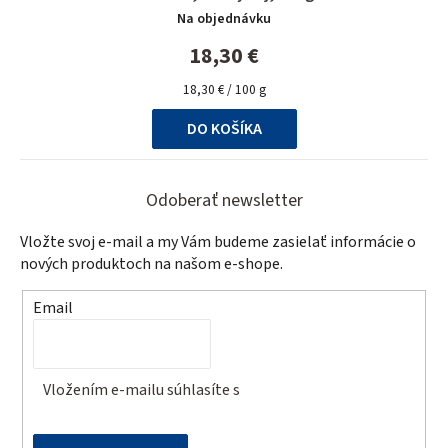
Na objednávku
18,30 €
Jednotková
18,30 € / 100 g
cena:
DO KOŠÍKA
Z
á
Odoberať newsletter
p
Vložte svoj e-mail a my Vám budeme zasielať informácie o
ä
nových produktoch na našom e-shope.
t
Email
i
e
Vložením e-mailu súhlasíte s
podmienkami ochrany
osobných údajov