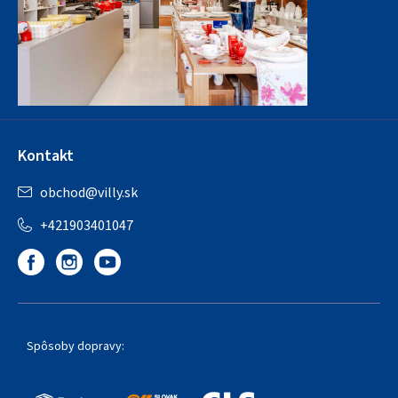
Kontakt
obchod
@
villy.sk
+421903401047
Spôsoby dopravy: