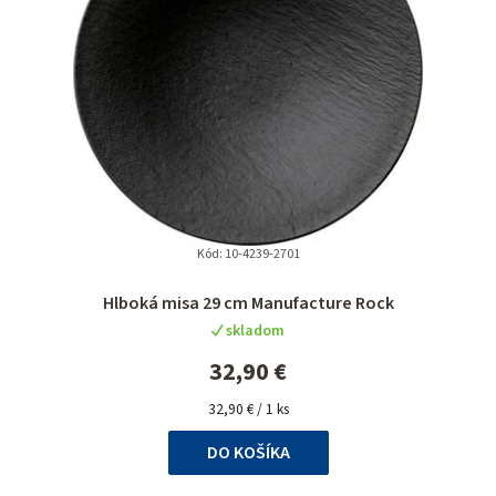
Kód:
10-4239-2701
Hlboká misa 29 cm Manufacture Rock
skladom
32,90 €
Jednotková
32,90 € / 1 ks
cena:
DO KOŠÍKA