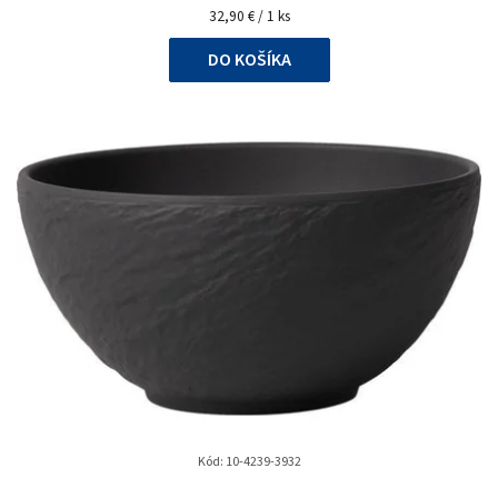
Jednotková
32,90 € / 1 ks
cena:
DO KOŠÍKA
Kód:
10-4239-3932