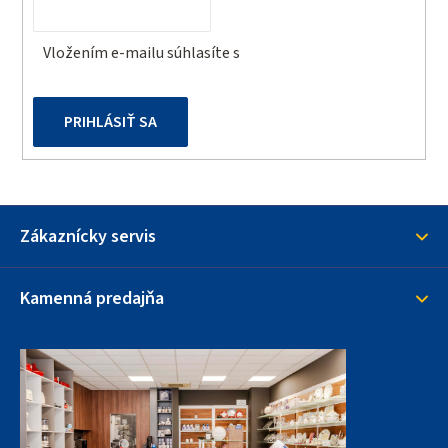
e
Vložením e-mailu súhlasíte s
podmienkami ochrany
osobných údajov
PRIHLÁSIŤ SA
Zákaznícky servis
Kamenná predajňa