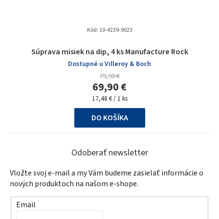
Kód:
10-4239-9023
Súprava misiek na dip, 4 ks Manufacture Rock
Dostupné u Villeroy & Boch
79,90 €
69,90 €
Jednotková
17,48 € / 1 ks
cena:
DO KOŠÍKA
Z
á
Odoberať newsletter
p
Vložte svoj e-mail a my Vám budeme zasielať informácie o
ä
nových produktoch na našom e-shope.
t
Email
i