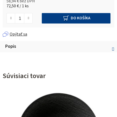
58,94 € bez DPH
Jednotková cena:
72,50 € / 1 ks
DO KOŠÍKA
Opýtať sa
Popis
Súvisiaci tovar