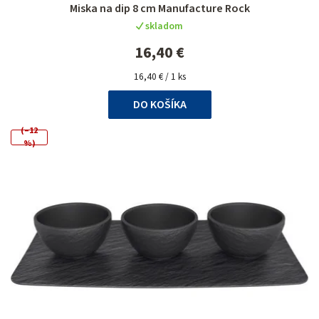
Miska na dip 8 cm Manufacture Rock
skladom
16,40 €
Jednotková
16,40 € / 1 ks
cena:
DO KOŠÍKA
(–12
%)