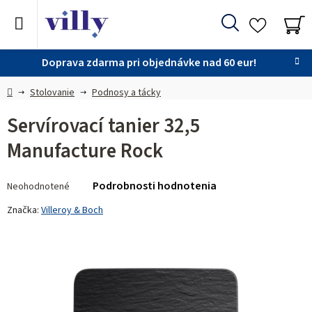
Prejsť
na
Hľadať
obsah
NÁ
KO
Doprava zdarma pri objednávke nad 60 eur!
Domov
Stolovanie
Podnosy a tácky
Servírovací tanier 32,5
Manufacture Rock
Priemerné
Podrobnosti hodnotenia
Neohodnotené
hodnotenie
produktu
Značka:
Villeroy & Boch
je
0,0
z 5
hviezdičiek.