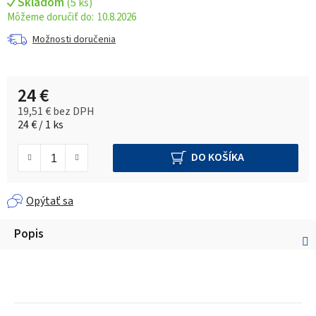
Skladom
(
5 ks
)
10.8.2026
Možnosti doručenia
24 €
19,51 € bez DPH
Jednotková cena:
24 € / 1 ks
DO KOŠÍKA
Opýtať sa
Popis
Z