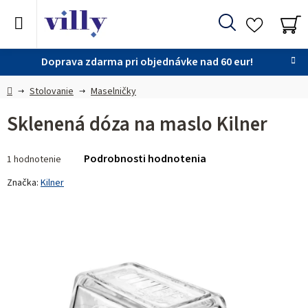
Prejsť
na
Hľadať
obsah
NÁ
KO
Doprava zdarma pri objednávke nad 60 eur!
Domov
Stolovanie
Maselničky
Sklenená dóza na maslo Kilner
Priemerné
Podrobnosti hodnotenia
1 hodnotenie
hodnotenie
produktu
Značka:
Kilner
je
5,0
z 5
hviezdičiek.