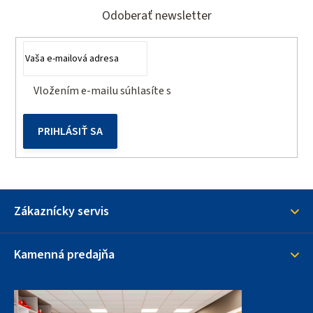
á
Odoberať newsletter
p
ä
t
Vložením e-mailu súhlasíte s
podmienkami ochrany
i
osobných údajov
e
PRIHLÁSIŤ SA
Zákaznícky servis
Kamenná predajňa