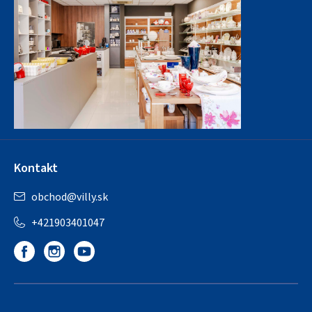
Kontakt
obchod
@
villy.sk
+421903401047