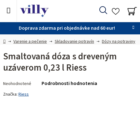
Prejsť
na
Hľadať
obsah
NÁ
KO
Doprava zdarma pri objednávke nad 60 eur!
Domov
Varenie a pečenie
Skladovanie potravín
Dózy na potraviny
Smaltovaná dóza s dreveným
uzáverom 0,23 l Riess
Priemerné
Podrobnosti hodnotenia
Neohodnotené
hodnotenie
produktu
Značka:
Riess
je
0,0
z 5
hviezdičiek.