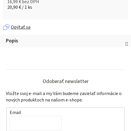
16,99 € bez DPH
Jednotková cena:
20,90 € / 1 ks
Opýtať sa
Popis
Z
á
Odoberať newsletter
p
Vložte svoj e-mail a my Vám budeme zasielať informácie o
ä
nových produktoch na našom e-shope.
t
Email
i
e