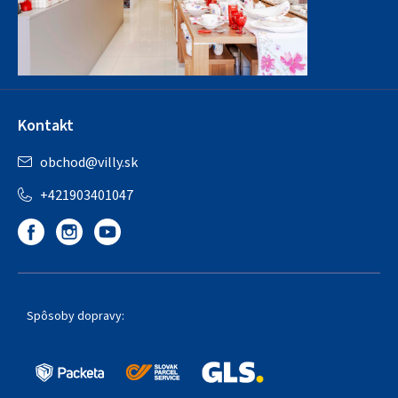
Kontakt
obchod
@
villy.sk
+421903401047
Spôsoby dopravy: