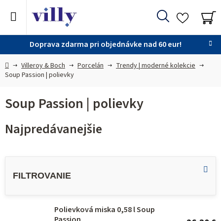
Prejsť
na
Hľadať
obsah
NÁ
KO
Doprava zdarma pri objednávke nad 60 eur!
Domov
Villeroy & Boch
Porcelán
Trendy | moderné kolekcie
Soup Passion | polievky
Soup Passion | polievky
Najpredávanejšie
V
ý
p
i
Polievková miska 0,58 l Soup
s
Passion