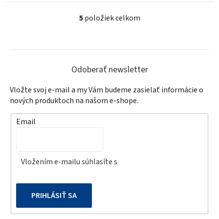
5
položiek celkom
O
v
l
Z
á
á
d
Odoberať newsletter
a
p
Vložte svoj e-mail a my Vám budeme zasielať informácie o
c
ä
nových produktoch na našom e-shope.
i
t
e
Email
p
i
r
e
v
Vložením e-mailu súhlasíte s
podmienkami ochrany
k
osobných údajov
y
v
PRIHLÁSIŤ SA
ý
p