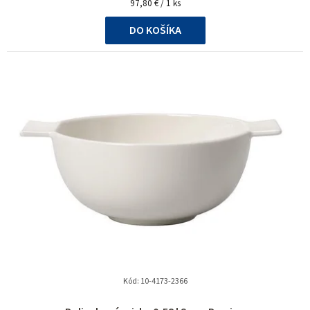
Jednotková
97,80 € / 1 ks
cena:
DO KOŠÍKA
Kód:
10-4173-2366