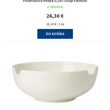
Polievková miska 0,58 l Soup Passion
skladom
26,30 €
Jednotková
26,30 € / 1 ks
cena:
DO KOŠÍKA