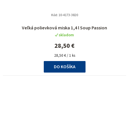
Kód:
10-4173-3820
Veľká polievková miska 1,4 l Soup Passion
skladom
28,50 €
Jednotková
28,50 € / 1 ks
cena:
DO KOŠÍKA