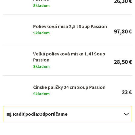
26,30 €
p
Skladom
r
o
Polievková misa 2,5 l Soup Passion
97,80 €
d
Skladom
u
k
Veľká polievková miska 1,4 l Soup
Passion
t
28,50 €
Skladom
o
v
Čínske paličky 24 cm Soup Passion
23 €
Skladom
R
Radiť podľa:
Odporúčame
a
d