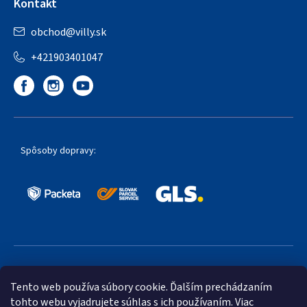
Kontakt
obchod
@
villy.sk
+421903401047
Spôsoby dopravy:
Obľúbené spôsoby platby:
Tento web používa súbory cookie. Ďalším prechádzaním
tohto webu vyjadrujete súhlas s ich používaním. Viac