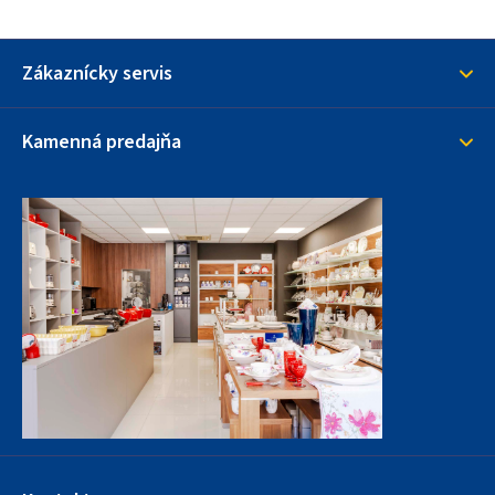
i
s
u
Zákaznícky servis
Kamenná predajňa