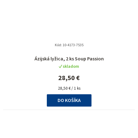
Kód:
10-4173-7535
Ázijská lyžica, 2 ks Soup Passion
skladom
28,50 €
Jednotková
28,50 € / 1 ks
cena:
DO KOŠÍKA