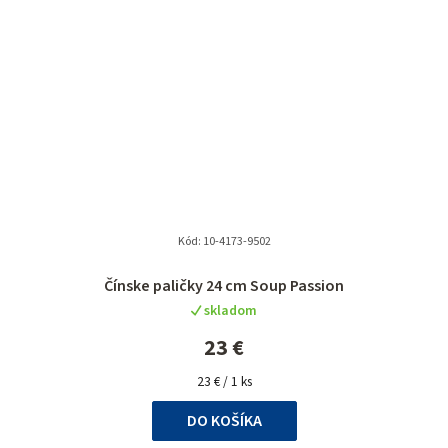
Kód:
10-4173-9502
Čínske paličky 24 cm Soup Passion
skladom
23 €
Jednotková
23 € / 1 ks
cena:
DO KOŠÍKA