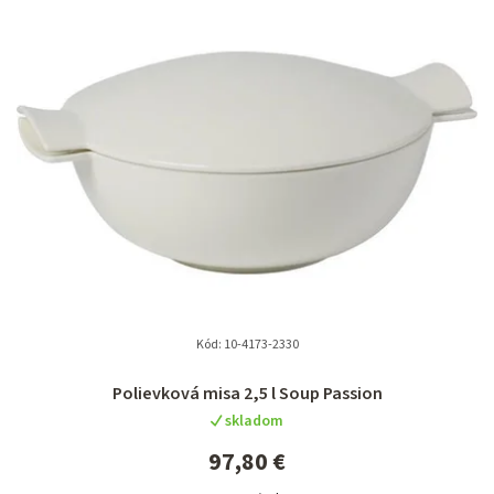
e
n
i
e
p
r
o
d
u
k
t
Kód:
10-4173-2330
o
Polievková misa 2,5 l Soup Passion
v
skladom
97,80 €