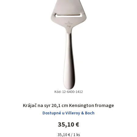
Kód:
12-6400-1412
Krájač na syr 20,1 cm Kensington fromage
Dostupné u Villeroy & Boch
35,10 €
Jednotková
35,10 € / 1 ks