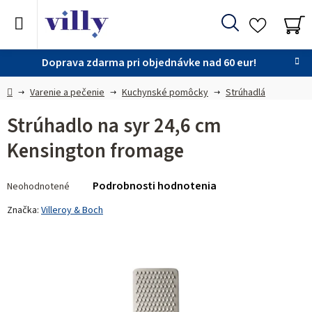
Prejsť
na
Hľadať
obsah
NÁ
KO
Doprava zdarma pri objednávke nad 60 eur!
Domov
Varenie a pečenie
Kuchynské pomôcky
Strúhadlá
Strúhadlo na syr 24,6 cm
Kensington fromage
Priemerné
Podrobnosti hodnotenia
Neohodnotené
hodnotenie
produktu
Značka:
Villeroy & Boch
je
0,0
z 5
hviezdičiek.