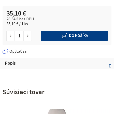
35,10 €
28,54 € bez DPH
Jednotková cena:
35,10 € / 1 ks
DO KOŠÍKA
Opýtať sa
Popis
Súvisiaci tovar