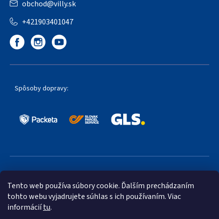
obchod
@
villy.sk
+421903401047
Spôsoby dopravy:
Obľúbené spôsoby platby:
Tento web používa súbory cookie. Ďalším prechádzaním
tohto webu vyjadrujete súhlas s ich používaním. Viac
informácií
tu
.