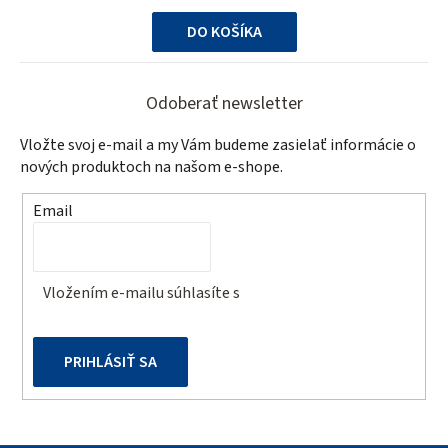
cena:
DO KOŠÍKA
Z
á
Odoberať newsletter
p
Vložte svoj e-mail a my Vám budeme zasielať informácie o
ä
nových produktoch na našom e-shope.
t
Email
i
e
Vložením e-mailu súhlasíte s
podmienkami ochrany
osobných údajov
PRIHLÁSIŤ SA