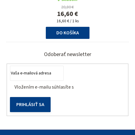
produktu
20,80 €
je
16,60 €
5,0
Jednotková
z
16,60 € / 1 ks
cena:
5
DO KOŠÍKA
hviezdičiek.
Z
á
Odoberať newsletter
p
ä
t
Vložením e-mailu súhlasíte s
podmienkami ochrany
i
osobných údajov
e
PRIHLÁSIŤ SA