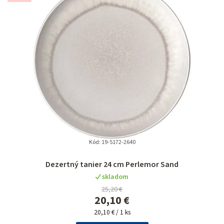
Kód:
19-5172-2640
Dezertný tanier 24 cm Perlemor Sand
skladom
25,20 €
20,10 €
Jednotková
20,10 € / 1 ks
cena: