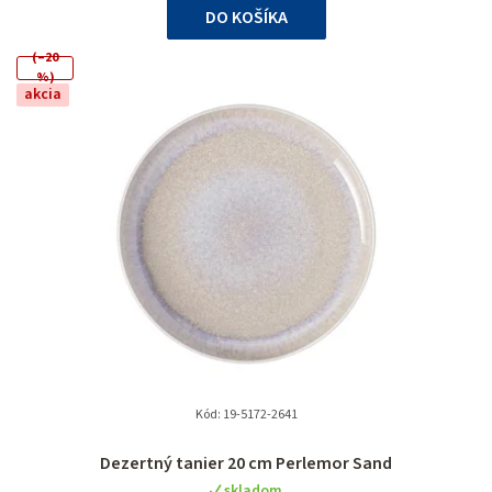
DO KOŠÍKA
(–20
%)
akcia
Kód:
19-5172-2641
Priemerné
Dezertný tanier 20 cm Perlemor Sand
hodnotenie
skladom