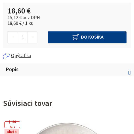
18,60 €
15,12 € bez DPH
Jednotková cena:
18,60 € / 1 ks
DO KOŠÍKA
Opýtať sa
Popis
Súvisiaci tovar
(–20
%)
akcia