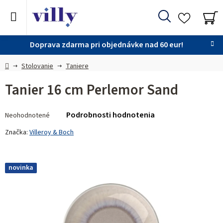
Prejsť
na
Hľadať
obsah
NÁ
KO
Doprava zdarma pri objednávke nad 60 eur!
Domov
Stolovanie
Taniere
Tanier 16 cm Perlemor Sand
Priemerné
Podrobnosti hodnotenia
Neohodnotené
hodnotenie
produktu
Značka:
Villeroy & Boch
je
0,0
z 5
novinka
hviezdičiek.