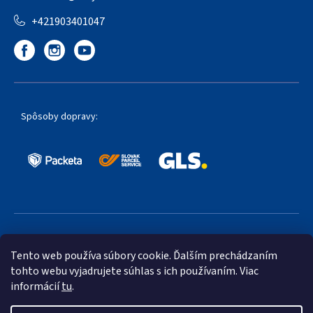
+421903401047
Spôsoby dopravy:
Obľúbené spôsoby platby:
Tento web používa súbory cookie. Ďalším prechádzaním
tohto webu vyjadrujete súhlas s ich používaním. Viac
informácií
tu
.