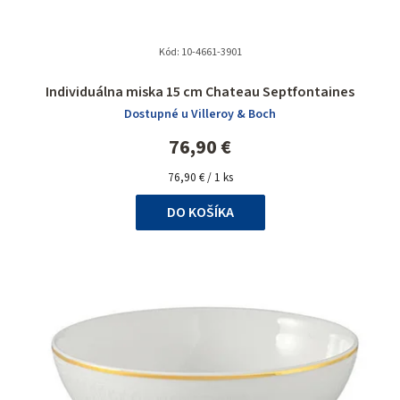
Kód:
10-4661-3901
Individuálna miska 15 cm Chateau Septfontaines
Dostupné u Villeroy & Boch
76,90 €
Jednotková
76,90 € / 1 ks
cena:
DO KOŠÍKA