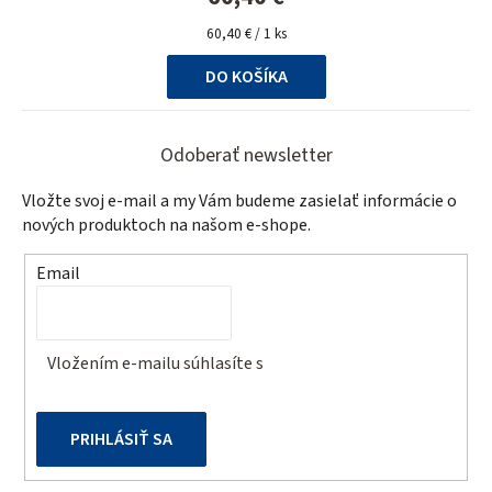
Jednotková
60,40 € / 1 ks
cena:
DO KOŠÍKA
Z
á
Odoberať newsletter
p
Vložte svoj e-mail a my Vám budeme zasielať informácie o
ä
nových produktoch na našom e-shope.
t
Email
i
e
Vložením e-mailu súhlasíte s
podmienkami ochrany
osobných údajov
PRIHLÁSIŤ SA