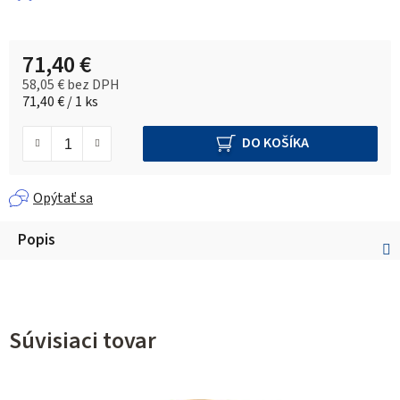
71,40 €
58,05 € bez DPH
Jednotková cena:
71,40 € / 1 ks
DO KOŠÍKA
Opýtať sa
Popis
Súvisiaci tovar