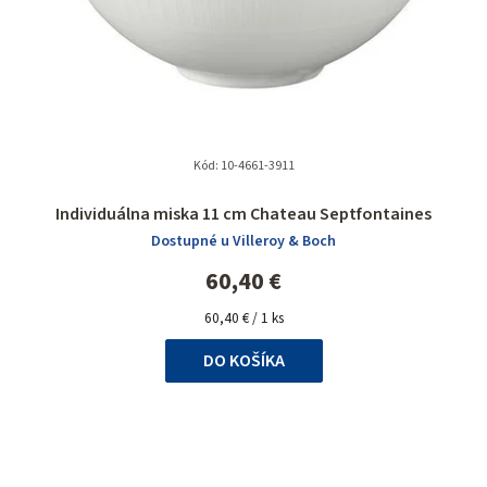
Kód:
10-4661-3911
Individuálna miska 11 cm Chateau Septfontaines
Dostupné u Villeroy & Boch
60,40 €
Jednotková
60,40 € / 1 ks
cena:
DO KOŠÍKA