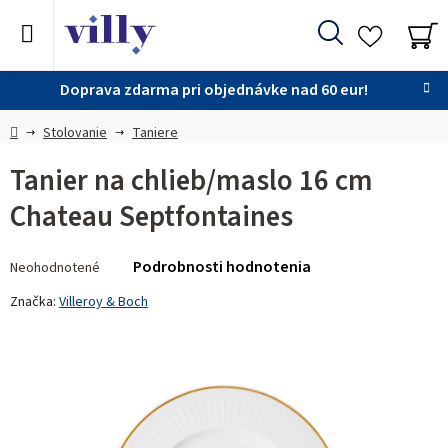
Prejsť
na
Hľadať
obsah
NÁ
KO
Doprava zdarma pri objednávke nad 60 eur!
Domov
Stolovanie
Taniere
Tanier na chlieb/maslo 16 cm
Chateau Septfontaines
Priemerné
Podrobnosti hodnotenia
Neohodnotené
hodnotenie
produktu
Značka:
Villeroy & Boch
je
0,0
z 5
hviezdičiek.