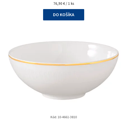
Jednotková
76,90 € / 1 ks
cena:
DO KOŠÍKA
Kód:
10-4661-3810