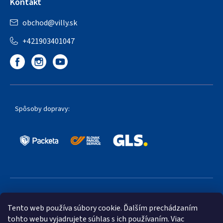
Kontakt
obchod
@
villy.sk
+421903401047
Spôsoby dopravy:
Obľúbené spôsoby platby:
Tento web používa súbory cookie. Ďalším prechádzaním
tohto webu vyjadrujete súhlas s ich používaním. Viac