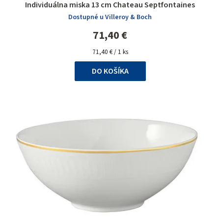
Individuálna miska 13 cm Chateau Septfontaines
Dostupné u Villeroy & Boch
71,40 €
Jednotková
71,40 € / 1 ks
cena:
DO KOŠÍKA