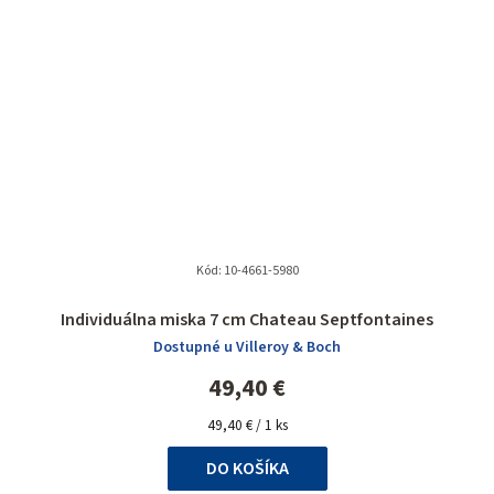
Kód:
10-4661-5980
Individuálna miska 7 cm Chateau Septfontaines
Dostupné u Villeroy & Boch
49,40 €
Jednotková
49,40 € / 1 ks
cena:
DO KOŠÍKA