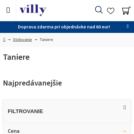
Prejsť
na
Hľadať
obsah
NÁ
KO
Doprava zdarma pri objednávke nad 60 eur!
Domov
Stolovanie
Taniere
Taniere
Najpredávanejšie
V
ý
p
i
Cena