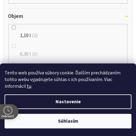
Objem
1,10 l
2
0,30 l
0
0,35 l
0
Tento web používa súbory cookie. Ďalším prechádzaním
tohto webu vyjadrujete súhlas s ich používaním. Viac
informácií
tu
.
0,20 l
0
Nastavenie
0,75 l
0
Zobraziť
Súhlasím
0,60 l
1