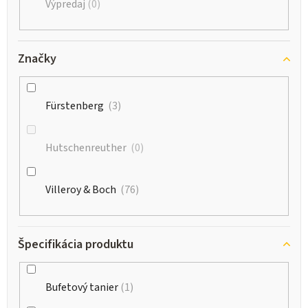
Výpredaj
0
Značky
Fürstenberg
3
Hutschenreuther
0
Villeroy & Boch
76
Špecifikácia produktu
Bufetový tanier
1