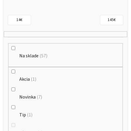
s
p
r
14
€
145
€
o
d
u
k
Na sklade
57
t
o
Akcia
1
v
Novinka
7
Tip
1