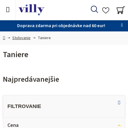
Prejsť
na
Hľadať
obsah
NÁ
KO
Doprava zdarma pri objednávke nad 60 eur!
Domov
Stolovanie
Taniere
Taniere
Najpredávanejšie
V
ý
p
i
Cena