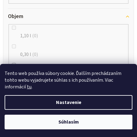
Objem
1,10 l
0
0,30 l
0
0,35 l
3
Tento web používa súbory cookie. Ďalším prechádzaním
tohto webu vyjadrujete súhlas s ich používaním. Viac
informácií
tu
.
0,20 l
0
Nastavenie
0,75 l
0
Súhlasím
0,60 l
0