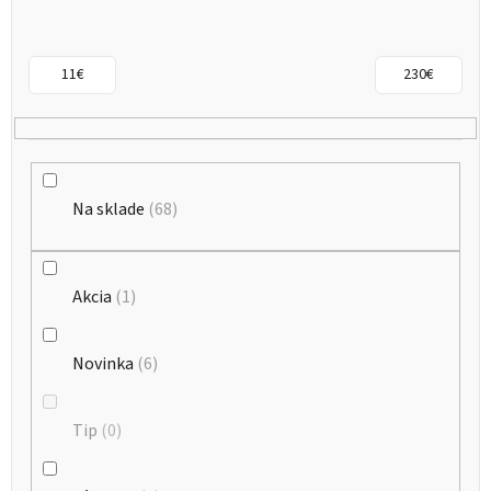
s
p
r
11
€
230
€
o
d
u
k
Na sklade
68
t
o
Akcia
1
v
Novinka
6
Tip
0