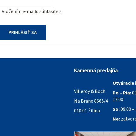
Vložením e-mailu súhlasíte s
podmienkami ochrany osobných
údajov
PRIHLÁSIŤ SA
Kamenná predajňa
Otváracie 
Villeroy & Boch
Po – Pia:
09
17:00
Na Bráne 8665/4
So:
09:00 – 
010 01 Žilina
Ne:
zatvor