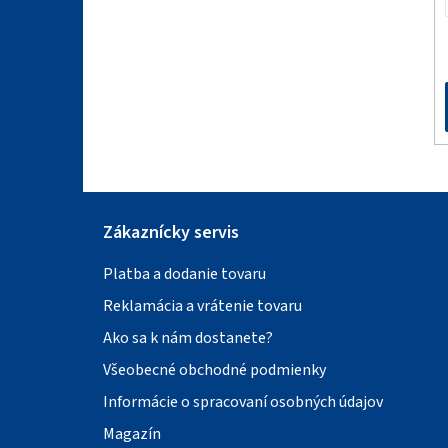
t
i
e
Zákaznícky servis
Platba a dodanie tovaru
Reklamácia a vrátenie tovaru
Ako sa k nám dostanete?
Všeobecné obchodné podmienky
Informácie o spracovaní osobných údajov
Magazín