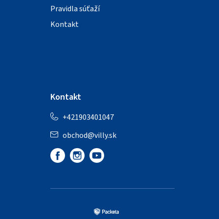
Pravidla súťaží
Kontakt
Kontakt
+421903401047
obchod
@
villy.sk