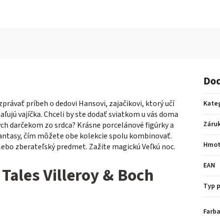
Dod
rávať príbeh o dedovi Hansovi, zajačikovi, ktorý učí
Kate
ľujú vajíčka. Chceli by ste dodať sviatkom u vás doma
Záru
ých darčekom zo srdca? Krásne porcelánové figúrky a
Fantasy, čím môžete obe kolekcie spolu kombinovať.
Hmot
lebo zberateľský predmet. Zažite magickú Veľkú noc.
EAN
Tales Villeroy & Boch
Typ 
Farba