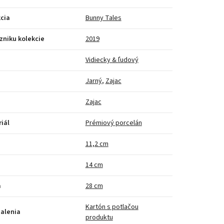
cia
Bunny Tales
zniku kolekcie
2019
Vidiecky & ľudový
Jarný
,
Zajac
Zajac
iál
Prémiový porcelán
a
11,2 cm
14 cm
a
28 cm
Kartón s potlačou
alenia
produktu