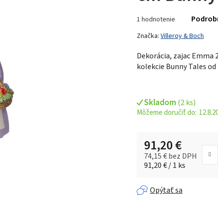
Priemerné
Podrob
1 hodnotenie
hodnotenie
produktu
Značka:
Villeroy & Boch
je
Dekorácia, zajac Emma 
5,0
kolekcie Bunny Tales od
z 5
hviezdičiek.
Skladom
(
2 ks
)
12.8.2
91,20 €
74,15 € bez DPH
Jednotková cena:
91,20 € / 1 ks
Opýtať sa