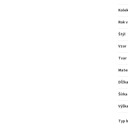
Kolek
Rok v
Štýl
Vzor
Tvar
Mater
Dĺžk
Šírka
Výšk
Typ b