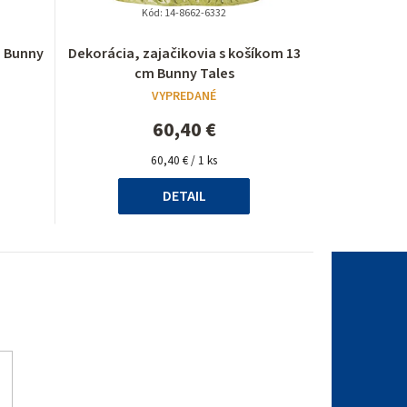
Kód:
14-8662-6332
Priemerné
 Bunny
Dekorácia, zajačikovia s košíkom 13
hodnotenie
cm Bunny Tales
produktu
VYPREDANÉ
je
5,0
60,40 €
z
Jednotková
5
60,40 € / 1 ks
cena:
hviezdičiek.
DETAIL