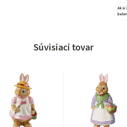
Ak si
balen
Súvisiaci tovar