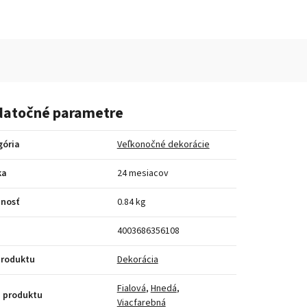
atočné parametre
gória
Veľkonočné dekorácie
ka
24 mesiacov
nosť
0.84 kg
4003686356108
produktu
Dekorácia
Fialová
,
Hnedá
,
 produktu
Viacfarebná