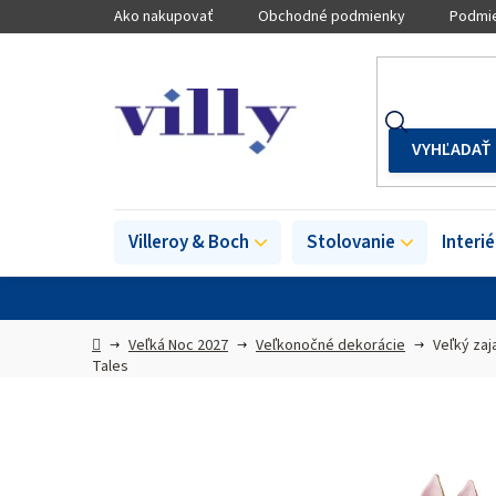
Prejsť
Ako nakupovať
Obchodné podmienky
Podmie
na
obsah
Villeroy & Boch
Stolovanie
Interi
Domov
Veľká Noc 2027
Veľkonočné dekorácie
Veľký za
Tales