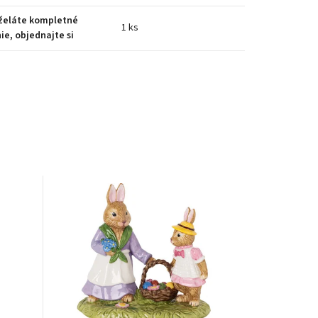
 želáte kompletné
1 ks
ie, objednajte si