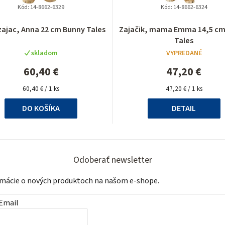
Kód:
14-8662-6329
Kód:
14-8662-6324
Priemerné
Priemerné
zajac, Anna 22 cm Bunny Tales
Zajačik, mama Emma 14,5 cm
hodnotenie
hodnotenie
Tales
produktu
produktu
skladom
VYPREDANÉ
je
je
4,5
5,0
60,40 €
47,20 €
z
z
Jednotková
5
Jednotková
5
60,40 € / 1 ks
47,20 € / 1 ks
cena:
cena:
hviezdičiek.
hviezdičiek.
DO KOŠÍKA
DETAIL
Odoberať newsletter
ormácie o nových produktoch na našom e-shope.
Email