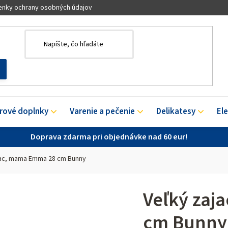
nky ochrany osobných údajov
érové doplnky
Varenie a pečenie
Delikatesy
El
Doprava zdarma pri objednávke nad 60 eur!
jac, mama Emma 28 cm Bunny
Veľký zaj
cm Bunny 