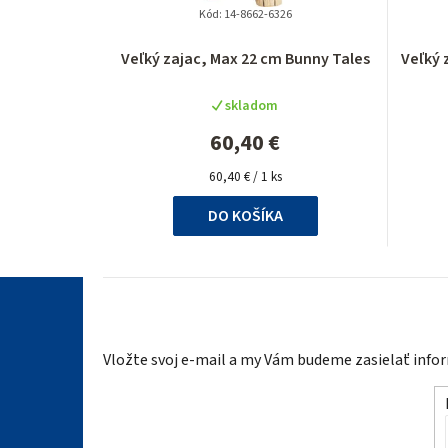
Kód:
14-8662-6326
Priemerné
Veľký zajac, Max 22 cm Bunny Tales
Veľký 
hodnotenie
produktu
skladom
je
5,0
60,40 €
z
Jednotková
5
60,40 € / 1 ks
cena:
hviezdičiek.
DO KOŠÍKA
Z
á
Vložte svoj e-mail a my Vám budeme zasielať inf
p
ä