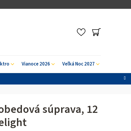
NÁKUPNÝ
KOŠÍK
ektro
Vianoce 2026
Veľká Noc 2027
Výpredaj
obedová súprava, 12
elight