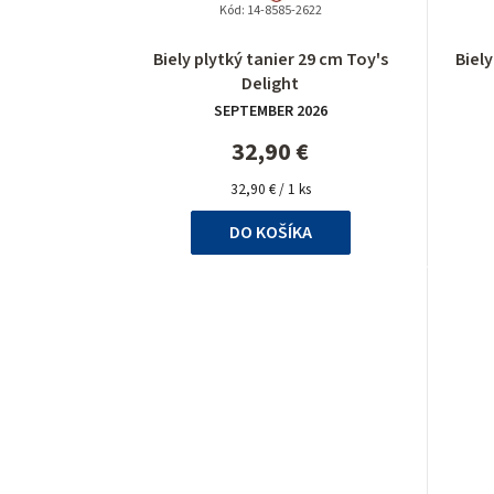
Kód:
14-8585-2622
Priemerné
Biely plytký tanier 29 cm Toy's
Biel
hodnotenie
Delight
produktu
SEPTEMBER 2026
je
5,0
32,90 €
z
Jednotková
5
32,90 € / 1 ks
cena:
hviezdičiek.
DO KOŠÍKA