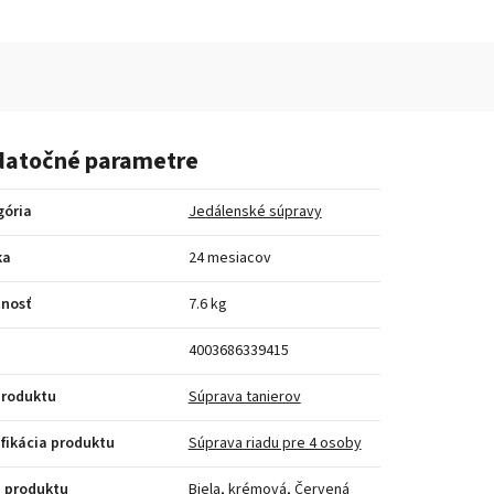
atočné parametre
gória
Jedálenské súpravy
ka
24 mesiacov
nosť
7.6 kg
4003686339415
produktu
Súprava tanierov
fikácia produktu
Súprava riadu pre 4 osoby
 produktu
Biela, krémová
,
Červená