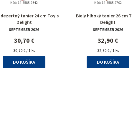
Kód:
14-8585-2642
Kód:
14-8585-2702
Priemerné
Priemerné
y dezertný tanier 24 cm Toy's
Biely hlboký tanier 26 cm T
hodnotenie
hodnotenie
Delight
Delight
produktu
produktu
SEPTEMBER 2026
SEPTEMBER 2026
je
je
5,0
5,0
30,70 €
32,90 €
z
z
Jednotková
5
Jednotková
5
30,70 € / 1 ks
32,90 € / 1 ks
cena:
cena:
hviezdičiek.
hviezdičiek.
DO KOŠÍKA
DO KOŠÍKA