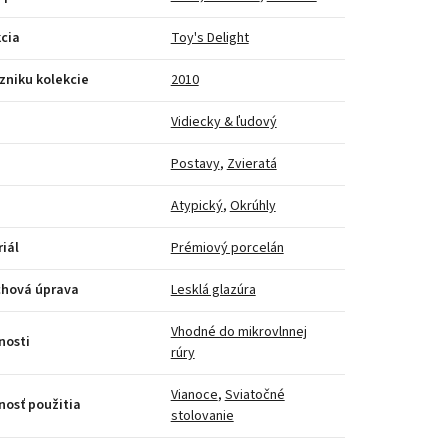
cia
Toy's Delight
zniku kolekcie
2010
Vidiecky & ľudový
Postavy
,
Zvieratá
Atypický
,
Okrúhly
iál
Prémiový porcelán
chová úprava
Lesklá glazúra
Vhodné do mikrovlnnej
nosti
rúry
Vianoce
,
Sviatočné
osť použitia
stolovanie