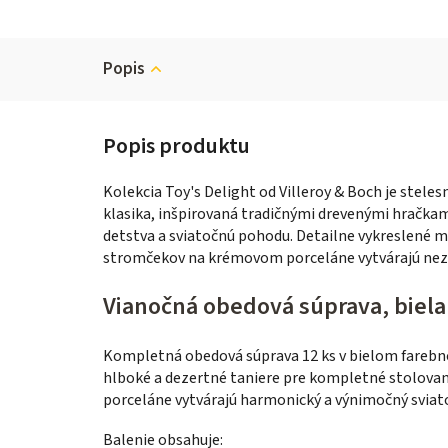
Popis
Kolekcia Toy's Delight od Villeroy & Boch je stele
klasika, inšpirovaná tradičnými drevenými hračka
detstva a sviatočnú pohodu. Detailne vykreslené mo
stromčekov na krémovom porceláne vytvárajú neza
Vianočná obedová súprava, biela 
Kompletná obedová súprava 12 ks v bielom farebno
hlboké a dezertné taniere pre kompletné stolov
porceláne vytvárajú harmonický a výnimočný sviato
Balenie obsahuje: