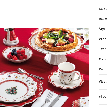
Kolek
Rok v
Štýl
Vzor
Tvar
Mater
Povr
Vlast
Vhodn