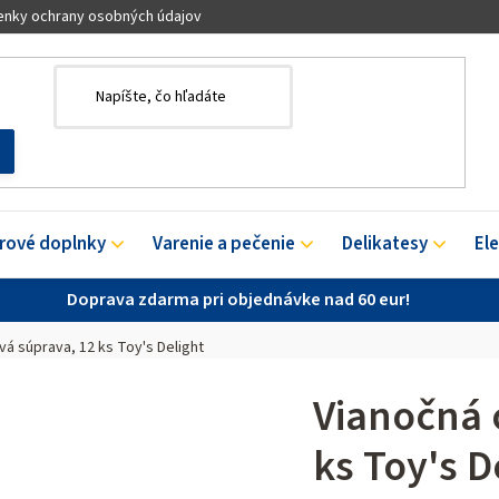
nky ochrany osobných údajov
érové doplnky
Varenie a pečenie
Delikatesy
El
Doprava zdarma pri objednávke nad 60 eur!
á súprava, 12 ks Toy's Delight
Vianočná 
ks Toy's D