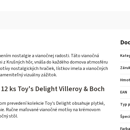
Dod
snením nostalgie a vianočnej radosti. Táto vianočná
Kate
mi z Krušných hôr, vnáša do každého domova atmosféru
Záru
tívy nostalgických hračiek, lístkov imela a vianočných
meniteľný vizuálny zážitok.
Hmot
12 ks Toy's Delight Villeroy & Boch
EAN
m prevedení kolekcie Toy's Delight obsahuje plytké,
Typ 
anie. Ručne maľované vianočné motívy na krémovom
čný stôl.
Špeci
Farba