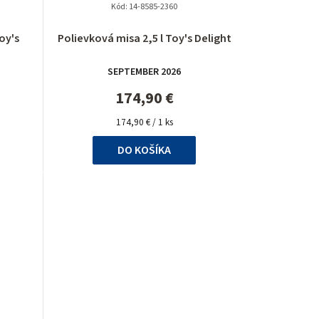
Kód:
14-8585-2360
Priemerné
oy's
Polievková misa 2,5 l Toy's Delight
hodnotenie
produktu
SEPTEMBER 2026
je
5,0
174,90 €
z
Jednotková
5
174,90 € / 1 ks
cena:
hviezdičiek.
DO KOŠÍKA