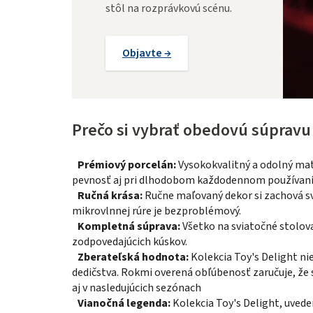
stôl na rozprávkovú scénu.
Objavte →
Prečo si vybrať obedovú súpravu 
Prémiový porcelán:
Vysokokvalitný a odolný mater
pevnosť aj pri dlhodobom každodennom používaní
Ručná krása:
Ručne maľovaný dekor si zachová sv
mikrovlnnej rúre je bezproblémový.
Kompletná súprava:
Všetko na sviatočné stolovan
zodpovedajúcich kúskov.
Zberateľská hodnota:
Kolekcia Toy's Delight nie
dedičstva. Rokmi overená obľúbenosť zaručuje, že
aj v nasledujúcich sezónach
Vianočná legenda:
Kolekcia Toy's Delight, uved