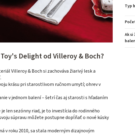
Typ b
Počet
Ak si
balen
Toy's Delight od Villeroy & Boch?
iál Villeroy & Boch si zachováva žiarivý lesk a
.
oju krásu pri starostlivom ručnom umytí; ohrev v
ie v jednom balení – šetrí čas aj starosti s hľadaním
 je len sezónny riad, je to investícia do rodinného
 svoju súpravu môžete postupne dopĺňať o nové kúsky
ená v roku 2010, sa stala moderným dizajnovým