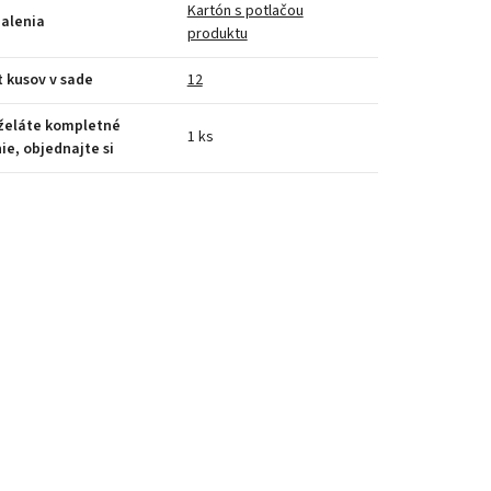
Kartón s potlačou
alenia
produktu
 kusov v sade
12
 želáte kompletné
1 ks
ie, objednajte si