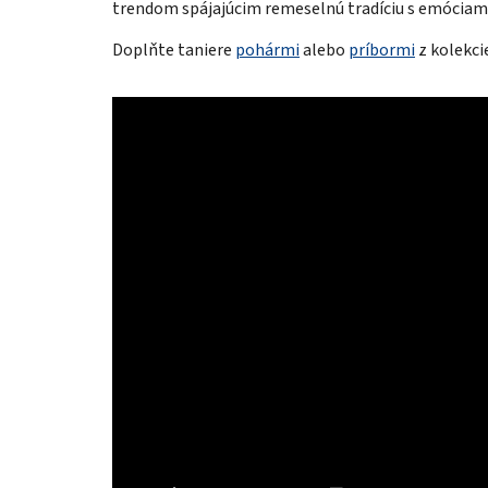
trendom spájajúcim remeselnú tradíciu s emóciami
Doplňte taniere
pohármi
alebo
príbormi
z kolekci