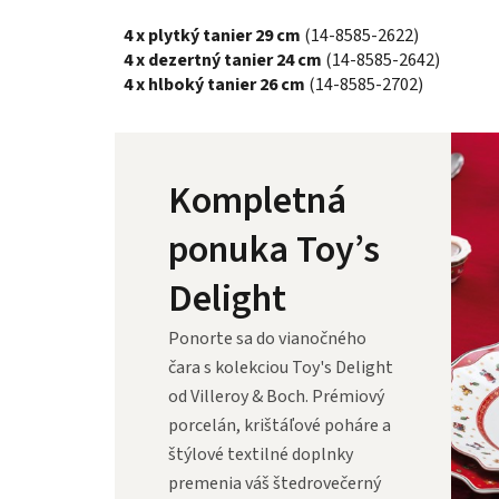
4 x plytký tanier 29 cm
(14-8585-2622)
4 x dezertný tanier 24 cm
(14-8585-2642)
4 x hlboký tanier 26 cm
(14-8585-2702)
Kompletná
ponuka Toy’s
Delight
Ponorte sa do vianočného
čara s kolekciou Toy's Delight
od Villeroy & Boch. Prémiový
porcelán, krištáľové poháre a
štýlové textilné doplnky
premenia váš štedrovečerný