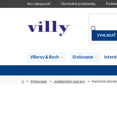
Prejsť
Ako nakupovať
Obchodné podmienky
Podmie
na
obsah
Villeroy & Boch
Stolovanie
Interi
Domov
Stolovanie
Jedálenské súpravy
Vianočná obedov