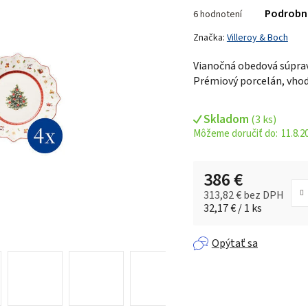
Priemerné
Podrobn
6 hodnotení
hodnotenie
produktu
Značka:
Villeroy & Boch
je
Vianočná obedová súprava
4,8
Prémiový porcelán, vhod
z 5
hviezdičiek.
Skladom
(
3 ks
)
11.8.2
386 €
313,82 € bez DPH
Jednotková cena:
32,17 € / 1 ks
Opýtať sa