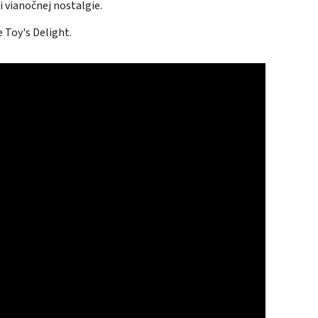
 vianočnej nostalgie.
e Toy's Delight.