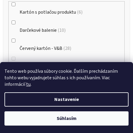
Kartón s potlačou produktu
6
Darčekové balenie
10
Červený kartón - V&B
28
Biely kartón - V&B (štandardné)
0
Tento web používa súbory cookie. Ďalším prechádzaním
tohto webu vyjadrujete súhlas s ich používaním. Viac
informácií
tu
.
Hnedý kartón - V&B (štandardné)
3
Nastavenie
Počet kusov v sade
Súhlasím
2
1