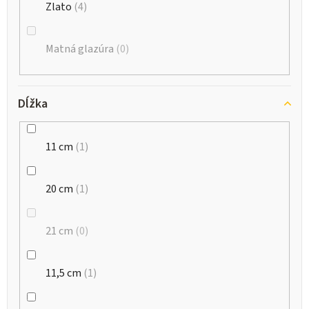
Zlato
4
Matná glazúra
0
Dĺžka
11 cm
1
20 cm
1
21 cm
0
11,5 cm
1