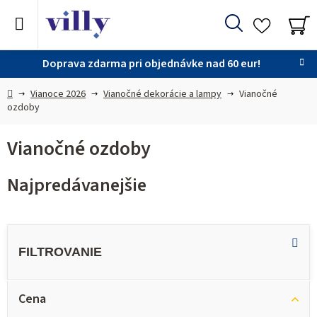
Prejsť
na
Hľadať
obsah
NÁ
KO
Doprava zdarma pri objednávke nad 60 eur!
Domov
Vianoce 2026
Vianočné dekorácie a lampy
Vianočné
ozdoby
Vianočné ozdoby
Najpredávanejšie
V
ý
p
i
Cena
s