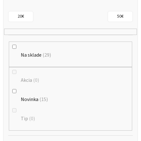
p
r
20
€
50
€
o
d
u
k
Na sklade
29
t
o
Akcia
0
v
Novinka
15
Tip
0