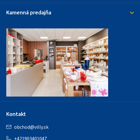
Kamenná predajňa
Kontakt
obchod
@
villy.sk
+421903401047