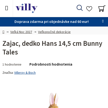
Prejsť
na
Hľadať
obsah
NÁ
KO
Doprava zdarma pri objednávke nad 60 eur!
Domov
Veľká Noc 2027
Veľkonočné dekorácie
Zajac, dedko Hans 14,5 cm Bunny
Tales
Priemerné
Podrobnosti hodnotenia
1 hodnotenie
hodnotenie
produktu
Značka:
Villeroy & Boch
je
5,0
z 5
hviezdičiek.