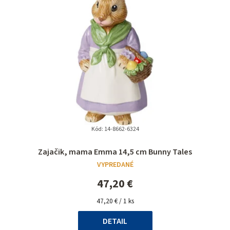
Kód:
14-8662-6324
Priemerné
Zajačik, mama Emma 14,5 cm Bunny Tales
hodnotenie
VYPREDANÉ
produktu
je
47,20 €
5,0
Jednotková
z
47,20 € / 1 ks
cena:
5
DETAIL
hviezdičiek.