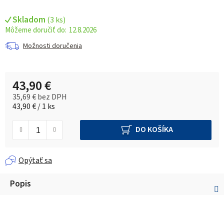
Skladom
(
3 ks
)
12.8.2026
Možnosti doručenia
43,90 €
35,69 € bez DPH
Jednotková cena:
43,90 € / 1 ks
DO KOŠÍKA
Opýtať sa
Popis