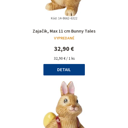
Kód:
14-8662-6322
Priemerné
Zajačik, Max 11 cm Bunny Tales
hodnotenie
VYPREDANÉ
produktu
je
32,90 €
5,0
Jednotková
z
32,90 € / 1 ks
cena:
5
DETAIL
hviezdičiek.