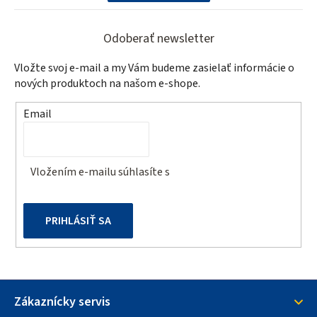
Z
á
Odoberať newsletter
p
Vložte svoj e-mail a my Vám budeme zasielať informácie o
ä
nových produktoch na našom e-shope.
t
Email
i
e
Vložením e-mailu súhlasíte s
podmienkami ochrany
osobných údajov
PRIHLÁSIŤ SA
Zákaznícky servis