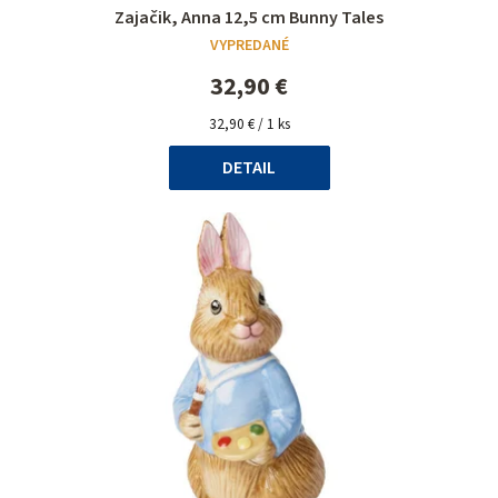
Priemerné
Zajačik, Anna 12,5 cm Bunny Tales
hodnotenie
VYPREDANÉ
produktu
je
32,90 €
5,0
Jednotková
z
32,90 € / 1 ks
cena:
5
DETAIL
hviezdičiek.