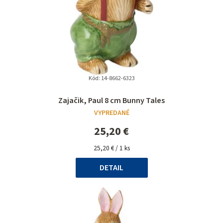
Kód:
14-8662-6323
Priemerné
Zajačik, Paul 8 cm Bunny Tales
hodnotenie
VYPREDANÉ
produktu
je
25,20 €
5,0
Jednotková
z
25,20 € / 1 ks
cena:
5
DETAIL
hviezdičiek.