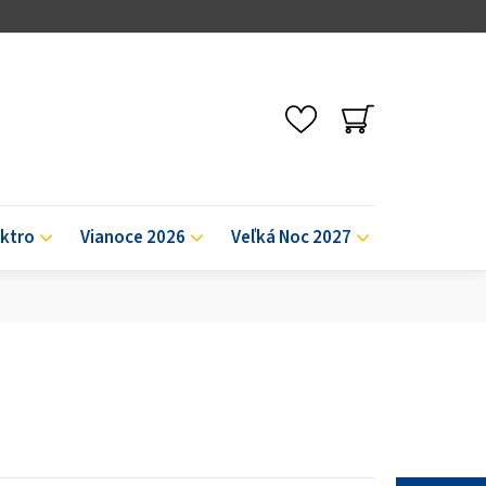
NÁKUPNÝ
KOŠÍK
ektro
Vianoce 2026
Veľká Noc 2027
Výpredaj