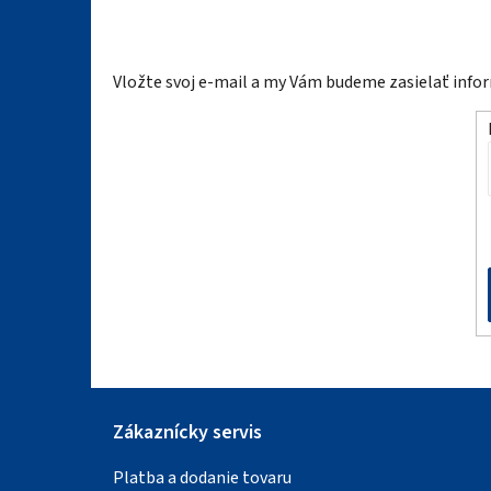
Z
á
Vložte svoj e-mail a my Vám budeme zasielať inf
p
ä
t
i
e
Zákaznícky servis
Platba a dodanie tovaru