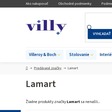
Prejsť
Ako nakupovať
Obchodné podmienky
Podmie
na
obsah
Villeroy & Boch
Stolovanie
Interi
Domov
Predávané značky
Lamart
Lamart
Žiadne produkty značky
Lamart
sa nenašli...