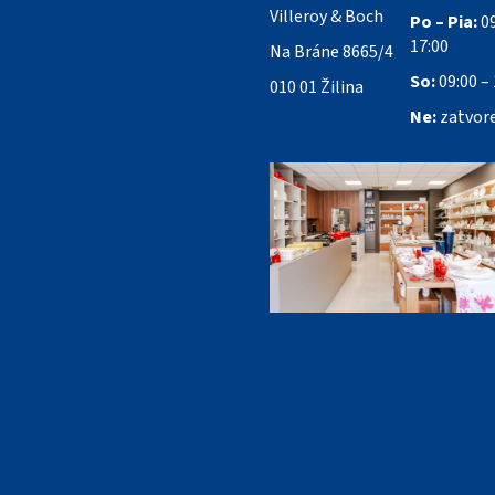
Villeroy & Boch
Po – Pia:
09
17:00
Na Bráne 8665/4
So:
09:00 – 
010 01 Žilina
Ne:
zatvor