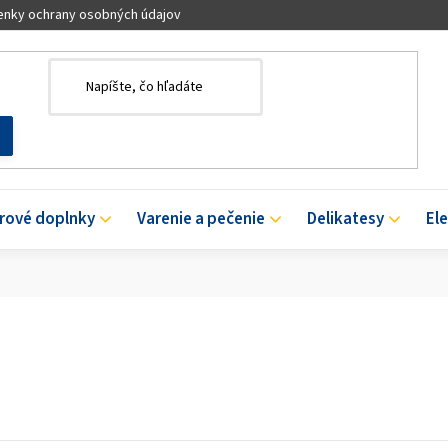
nky ochrany osobných údajov
érové doplnky
Varenie a pečenie
Delikatesy
El