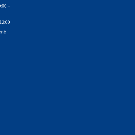
:00 –
12:00
ené