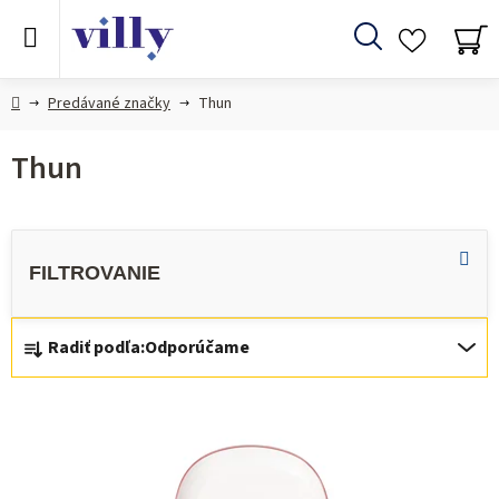
Prejsť
na
Hľadať
obsah
NÁ
KO
Domov
Predávané značky
Thun
Thun
R
Radiť podľa:
Odporúčame
a
d
V
e
ý
n
p