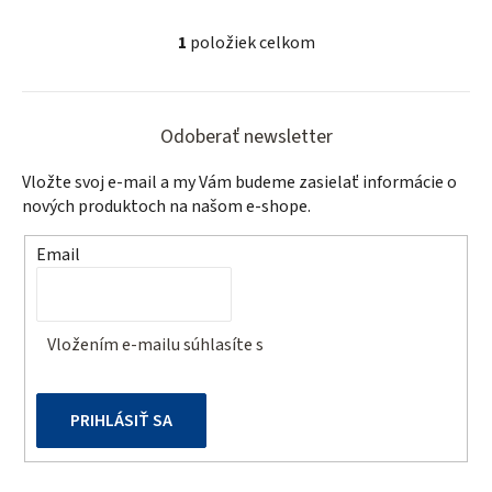
1
položiek celkom
O
v
Z
l
á
á
Odoberať newsletter
d
p
Vložte svoj e-mail a my Vám budeme zasielať informácie o
a
ä
nových produktoch na našom e-shope.
c
t
i
Email
e
i
p
e
r
v
Vložením e-mailu súhlasíte s
podmienkami ochrany
k
osobných údajov
y
v
PRIHLÁSIŤ SA
ý
p