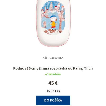
i
i
e
s
p
p
r
r
o
o
d
d
u
u
k
k
t
Kód:
P1180945KK
t
o
Podnos 36 cm, Zimná rozprávka od Karin, Thun
o
v
skladom
v
45 €
Jednotková
45 € / 1 ks
cena:
DO KOŠÍKA