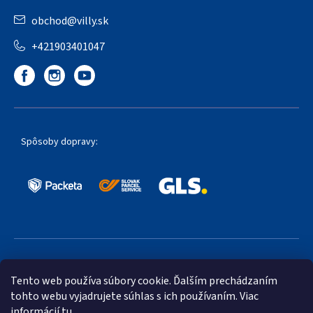
obchod
@
villy.sk
+421903401047
Spôsoby dopravy:
Obľúbené spôsoby platby:
Tento web používa súbory cookie. Ďalším prechádzaním
tohto webu vyjadrujete súhlas s ich používaním. Viac
informácií
tu
.