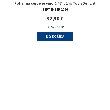
Priemerné
Pohár na červené víno 0,47 l, 2 ks Toy's Delight
hodnotenie
SEPTEMBER 2026
produktu
je
32,90 €
5,0
Jednotková
z
16,45 € / 1 ks
cena:
5
DO KOŠÍKA
hviezdičiek.