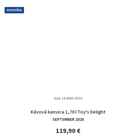
novinka
Kód:
14-8585-0070
Priemerné
Kávová kanvica 1,70 l Toy's Delight
hodnotenie
SEPTEMBER 2026
produktu
je
119,90 €
5,0