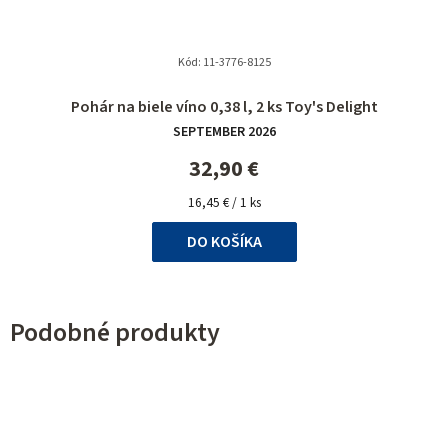
Kód:
11-3776-8125
Priemerné
Pohár na biele víno 0,38 l, 2 ks Toy's Delight
hodnotenie
SEPTEMBER 2026
produktu
je
32,90 €
5,0
Jednotková
z
16,45 € / 1 ks
cena:
5
DO KOŠÍKA
hviezdičiek.
Podobné produkty