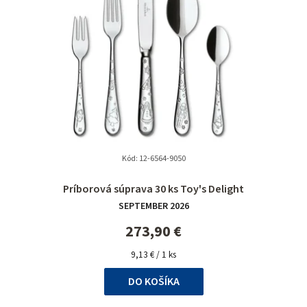
Kód:
12-6564-9050
Priemerné
Príborová súprava 30 ks Toy's Delight
hodnotenie
SEPTEMBER 2026
produktu
je
273,90 €
5,0
Jednotková
z
9,13 € / 1 ks
cena:
5
DO KOŠÍKA
hviezdičiek.