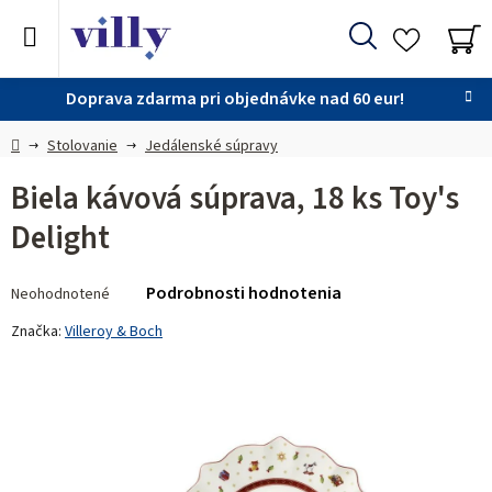
Prejsť
na
Hľadať
obsah
NÁ
KO
Doprava zdarma pri objednávke nad 60 eur!
Domov
Stolovanie
Jedálenské súpravy
Biela kávová súprava, 18 ks Toy's
Delight
Priemerné
Podrobnosti hodnotenia
Neohodnotené
hodnotenie
produktu
Značka:
Villeroy & Boch
je
0,0
z 5
hviezdičiek.