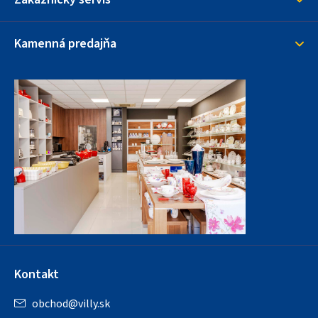
Kamenná predajňa
Kontakt
obchod
@
villy.sk