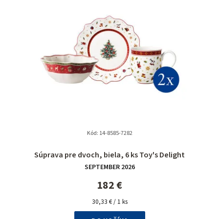
Kód:
14-8585-7282
Priemerné
Súprava pre dvoch, biela, 6 ks Toy's Delight
hodnotenie
SEPTEMBER 2026
produktu
je
182 €
5,0
Jednotková
z
30,33 € / 1 ks
cena:
5