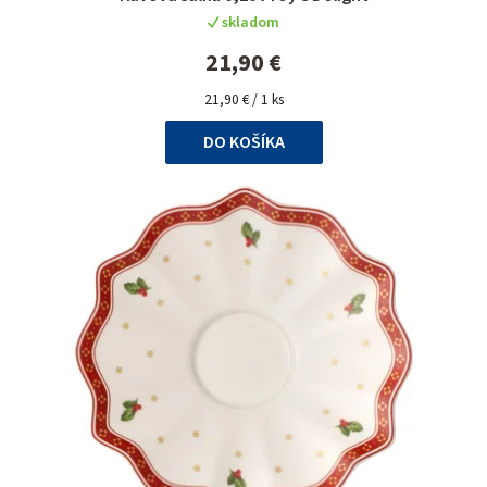
hodnotenie
skladom
produktu
je
21,90 €
5,0
Jednotková
z
21,90 € / 1 ks
cena:
5
DO KOŠÍKA
hviezdičiek.