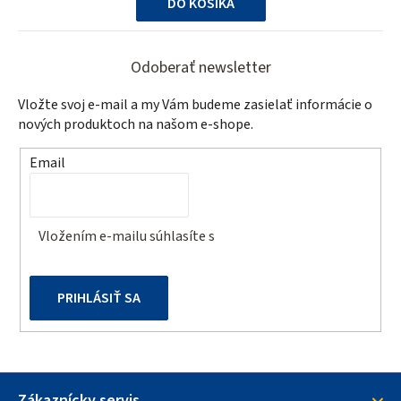
DO KOŠÍKA
hviezdičiek.
Z
á
Odoberať newsletter
p
Vložte svoj e-mail a my Vám budeme zasielať informácie o
ä
nových produktoch na našom e-shope.
t
Email
i
e
Vložením e-mailu súhlasíte s
podmienkami ochrany
osobných údajov
PRIHLÁSIŤ SA
Zákaznícky servis