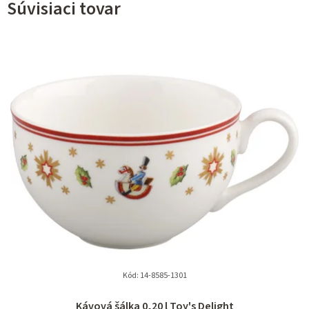
Súvisiaci tovar
Kód:
14-8585-1301
Priemerné
Kávová šálka 0,20 l Toy's Delight