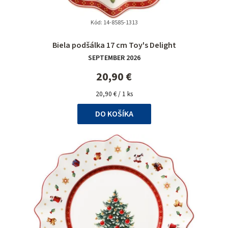
Kód:
14-8585-1313
Priemerné
Biela podšálka 17 cm Toy's Delight
hodnotenie
SEPTEMBER 2026
produktu
je
20,90 €
5,0
Jednotková
z
20,90 € / 1 ks
cena:
5
DO KOŠÍKA
hviezdičiek.