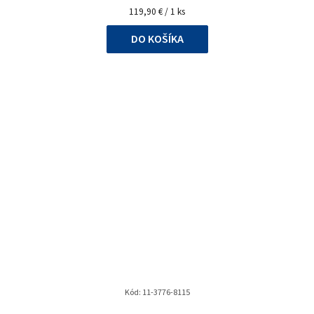
Jednotková
z
119,90 € / 1 ks
cena:
5
DO KOŠÍKA
hviezdičiek.
Kód:
11-3776-8115