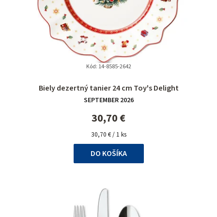
Kód:
14-8585-2642
Priemerné
Biely dezertný tanier 24 cm Toy's Delight
hodnotenie
SEPTEMBER 2026
produktu
je
30,70 €
5,0
Jednotková
z
30,70 € / 1 ks
cena:
5
DO KOŠÍKA
hviezdičiek.