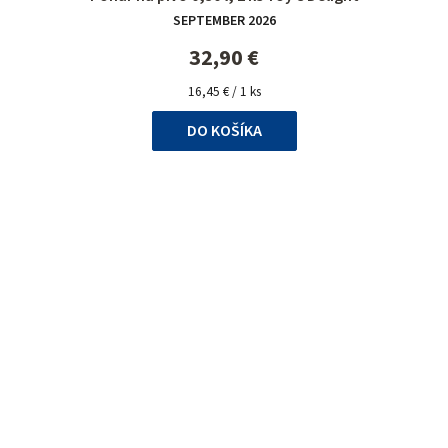
hodnotenie
SEPTEMBER 2026
produktu
je
32,90 €
5,0
Jednotková
z
16,45 € / 1 ks
cena:
5
DO KOŠÍKA
hviezdičiek.