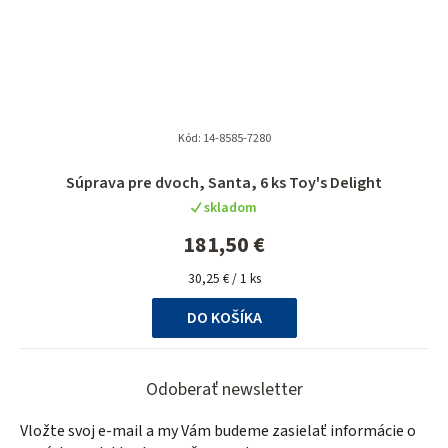
Kód:
14-8585-7280
Súprava pre dvoch, Santa, 6 ks Toy's Delight
skladom
181,50 €
Jednotková
30,25 € / 1 ks
cena:
DO KOŠÍKA
Z
á
Odoberať newsletter
p
Vložte svoj e-mail a my Vám budeme zasielať informácie o