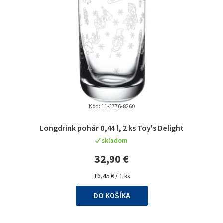
Kód:
11-3776-8260
Longdrink pohár 0,44 l, 2 ks Toy's Delight
skladom
32,90 €
Jednotková
16,45 € / 1 ks
cena:
DO KOŠÍKA