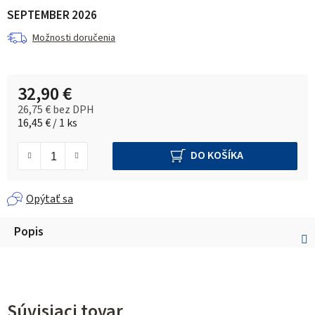
SEPTEMBER 2026
Možnosti doručenia
32,90 €
26,75 € bez DPH
Jednotková cena:
16,45 € / 1 ks
DO KOŠÍKA
Opýtať sa
Popis
Súvisiaci tovar