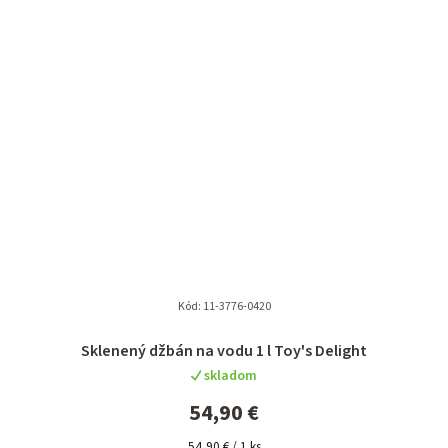
Kód:
11-3776-0420
Sklenený džbán na vodu 1 l Toy's Delight
skladom
54,90 €
Jednotková
54,90 € / 1 ks