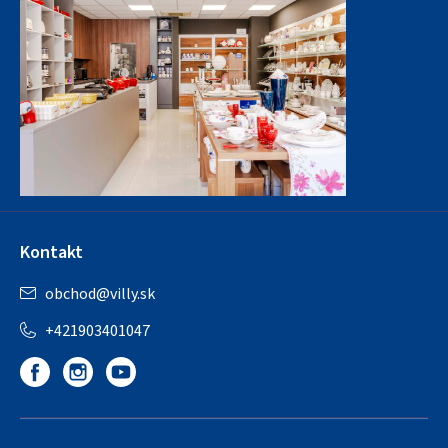
Kontakt
obchod
@
villy.sk
+421903401047