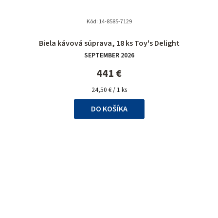
Kód:
14-8585-7129
Biela kávová súprava, 18 ks Toy's Delight
SEPTEMBER 2026
441 €
Jednotková
24,50 € / 1 ks
cena:
DO KOŠÍKA