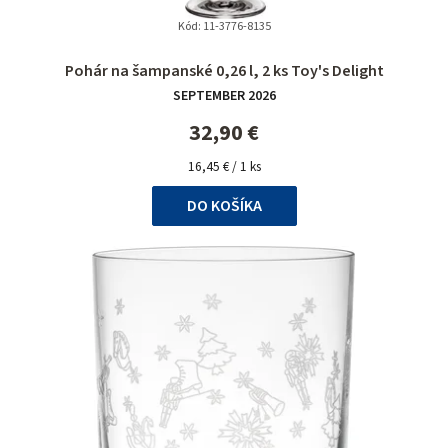
Kód:
11-3776-8135
Pohár na šampanské 0,26 l, 2 ks Toy's Delight
SEPTEMBER 2026
32,90 €
Jednotková
16,45 € / 1 ks
cena:
DO KOŠÍKA