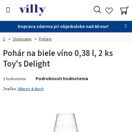
Prejsť
na
Hľadať
obsah
NÁ
KO
Doprava zdarma pri objednávke nad 60 eur!
Domov
Stolovanie
Poháre
Pohár na biele víno 0,38 l, 2 ks
Toy's Delight
Priemerné
Podrobnosti hodnotenia
3 hodnotenia
hodnotenie
produktu
Značka:
Villeroy & Boch
je
5,0
z 5
hviezdičiek.