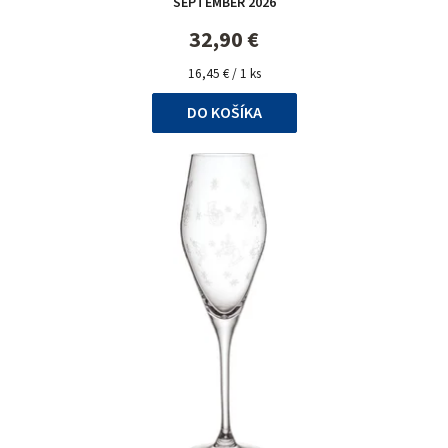
SEPTEMBER 2026
produktu
je
32,90 €
5,0
Jednotková
z
16,45 € / 1 ks
cena:
5
DO KOŠÍKA
hviezdičiek.