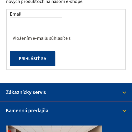
ä
nových produktoch na našom e-shope.
t
Email
i
e
Vložením e-mailu súhlasíte s
podmienkami ochrany
osobných údajov
PRIHLÁSIŤ SA
Zákaznícky servis
Kamenná predajňa