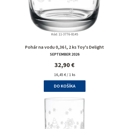
Kód:
11-3776-8145
Pohár na vodu 0,36 l, 2 ks Toy's Delight
SEPTEMBER 2026
32,90 €
Jednotková
16,45 € / 1 ks
cena:
DO KOŠÍKA