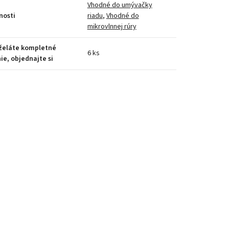
Vhodné do umývačky
nosti
riadu
,
Vhodné do
mikrovlnnej rúry
 želáte kompletné
6 ks
ie, objednajte si