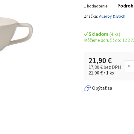
Priemerné
Podrob
1 hodnotenie
hodnotenie
produktu
Značka:
Villeroy & Boch
je
5,0
Skladom
(
4 ks
)
z 5
12.8.2
hviezdičiek.
21,90 €
17,80 € bez DPH
Jednotková cena:
21,90 € / 1 ks
Opýtať sa