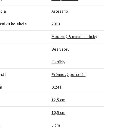
cia
Artesano
zniku kolekcie
2013
Moderný & minimalistický
Bez vzoru
Okrúhly
iál
Prémiový porcelán
m
0,24 l
a
12,5 cm
10,5 cm
a
5 cm