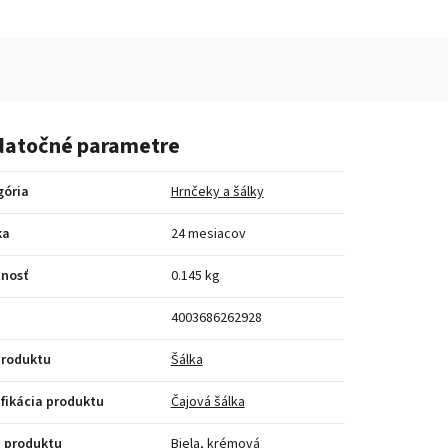
atočné parametre
gória
Hrnčeky a šálky
ka
24 mesiacov
nosť
0.145 kg
4003686262928
produktu
Šálka
fikácia produktu
Čajová šálka
 produktu
Biela, krémová