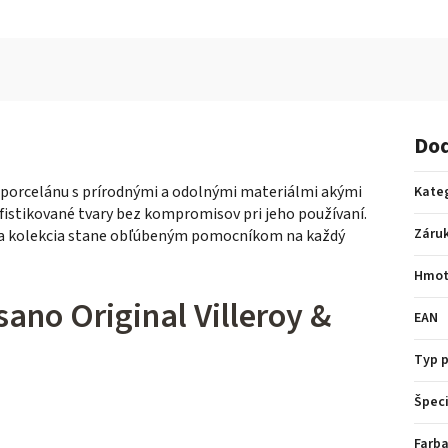
Dod
 porcelánu s prírodnými a odolnými materiálmi akými
Kate
ofistikované tvary bez kompromisov pri jeho používaní.
Záru
 sa kolekcia stane obľúbeným pomocníkom na každý
Hmot
sano Original Villeroy &
EAN
Typ 
Špeci
Farba