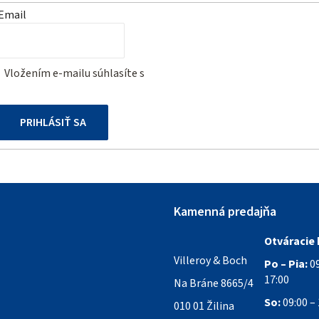
Email
Vložením e-mailu súhlasíte s
podmienkami ochrany osobných
údajov
PRIHLÁSIŤ SA
Kamenná predajňa
Otváracie 
Villeroy & Boch
Po – Pia:
09
17:00
Na Bráne 8665/4
So:
09:00 – 
010 01 Žilina