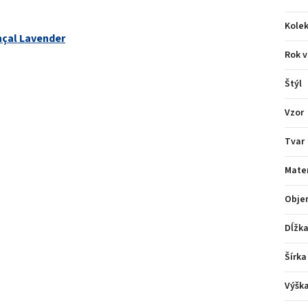
Kolek
çal Lavender
Rok v
Štýl
Vzor
Tvar
Mater
Obje
Dĺžk
Šírka
Výšk