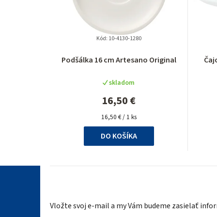
Kód:
10-4130-1280
Priemerné
Podšálka 16 cm Artesano Original
Čaj
hodnotenie
produktu
skladom
je
5,0
16,50 €
z
Jednotková
5
16,50 € / 1 ks
cena:
hviezdičiek.
DO KOŠÍKA
Z
á
Vložte svoj e-mail a my Vám budeme zasielať inf
p