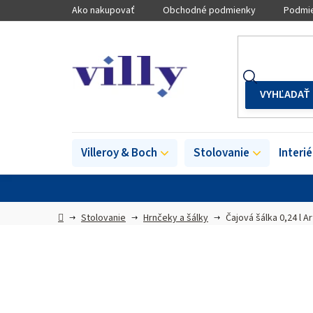
Prejsť
Ako nakupovať
Obchodné podmienky
Podmie
na
obsah
Villeroy & Boch
Stolovanie
Interi
Domov
Stolovanie
Hrnčeky a šálky
Čajová šálka 0,24 l A