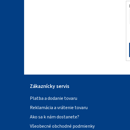
ä
t
i
e
Zákaznícky servis
Platba a dodanie tovaru
Reklamácia a vrátenie tovaru
Ako sa k nám dostanete?
Všeobecné obchodné podmienky