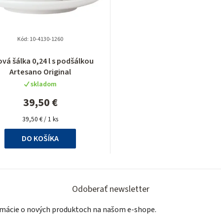
Kód:
10-4130-1260
Priemerné
ová šálka 0,24 l s podšálkou
hodnotenie
Artesano Original
produktu
skladom
je
5,0
39,50 €
z
Jednotková
5
39,50 € / 1 ks
cena:
hviezdičiek.
DO KOŠÍKA
Odoberať newsletter
ormácie o nových produktoch na našom e-shope.