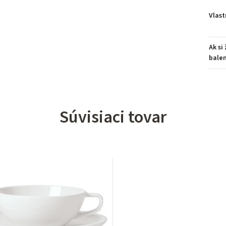
Vlast
Ak si
balen
Súvisiaci tovar