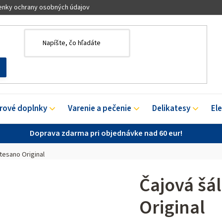
nky ochrany osobných údajov
érové doplnky
Varenie a pečenie
Delikatesy
El
Doprava zdarma pri objednávke nad 60 eur!
rtesano Original
Čajová šál
Original