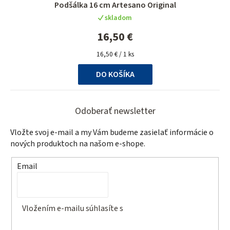
Podšálka 16 cm Artesano Original
hodnotenie
skladom
produktu
je
16,50 €
5,0
Jednotková
z
16,50 € / 1 ks
cena:
5
DO KOŠÍKA
hviezdičiek.
Z
á
Odoberať newsletter
p
Vložte svoj e-mail a my Vám budeme zasielať informácie o
ä
nových produktoch na našom e-shope.
t
Email
i
e
Vložením e-mailu súhlasíte s
podmienkami ochrany
osobných údajov