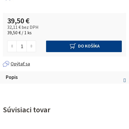
39,50 €
32,11 € bez DPH
Jednotková cena:
39,50 € / 1 ks
DO KOŠÍKA
Opýtať sa
Popis
Súvisiaci tovar