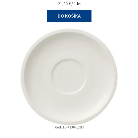
Jednotková
z
21,90 € / 1 ks
cena:
5
DO KOŠÍKA
hviezdičiek.
Kód:
10-4130-1280
Priemerné