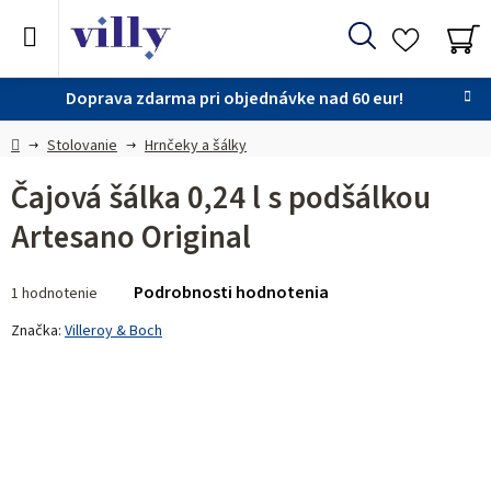
Prejsť
na
Hľadať
obsah
NÁ
KO
Doprava zdarma pri objednávke nad 60 eur!
Domov
Stolovanie
Hrnčeky a šálky
Čajová šálka 0,24 l s podšálkou
Artesano Original
Priemerné
Podrobnosti hodnotenia
1 hodnotenie
hodnotenie
produktu
Značka:
Villeroy & Boch
je
5,0
z 5
hviezdičiek.