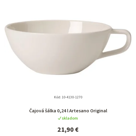
Kód:
10-4130-1270
Priemerné
Čajová šálka 0,24 l Artesano Original
hodnotenie
skladom
produktu
je
21,90 €
5,0