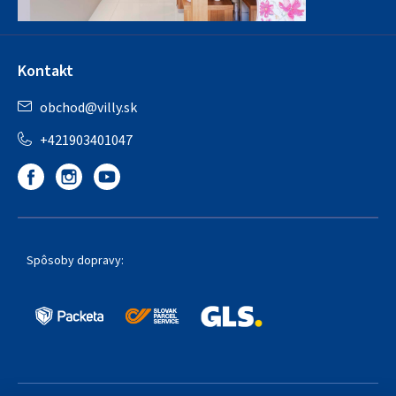
Kontakt
obchod
@
villy.sk
+421903401047
Spôsoby dopravy: