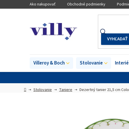
Prejsť
Ako nakupovať
Obchodné podmienky
Podmie
na
obsah
Villeroy & Boch
Stolovanie
Interi
Domov
Stolovanie
Taniere
Dezertný tanier 21,5 cm Colo