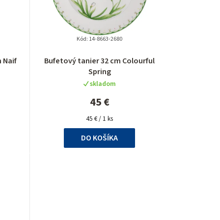
Kód:
14-8663-2680
 Naif
Bufetový tanier 32 cm Colourful
Spring
skladom
45 €
Jednotková
45 € / 1 ks
cena:
DO KOŠÍKA