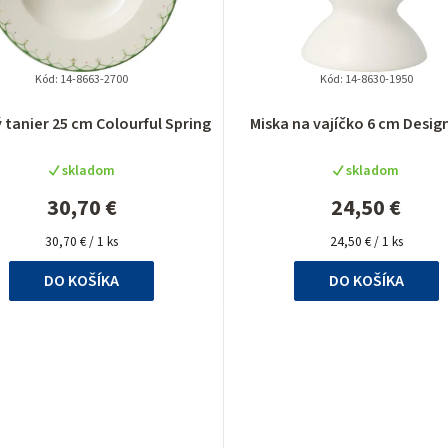
Kód:
14-8663-2700
Kód:
14-8630-1950
 tanier 25 cm Colourful Spring
Miska na vajíčko 6 cm Design
skladom
skladom
30,70 €
24,50 €
Jednotková
Jednotková
30,70 € / 1 ks
24,50 € / 1 ks
cena:
cena:
DO KOŠÍKA
DO KOŠÍKA