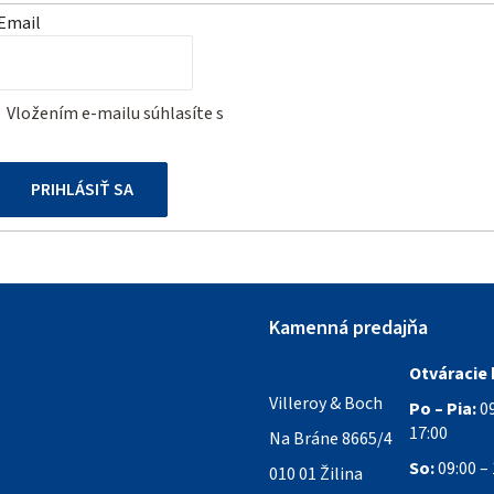
Email
Vložením e-mailu súhlasíte s
podmienkami ochrany osobných
údajov
PRIHLÁSIŤ SA
Kamenná predajňa
Otváracie 
Villeroy & Boch
Po – Pia:
09
17:00
Na Bráne 8665/4
So:
09:00 – 
010 01 Žilina