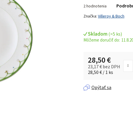
Priemerné
Podrob
2 hodnotenia
hodnotenie
produktu
Značka:
Villeroy & Boch
je
5,0
Skladom
(
>5 ks
)
z 5
11.8.2
hviezdičiek.
28,50 €
23,17 € bez DPH
Jednotková cena:
28,50 € / 1 ks
Opýtať sa