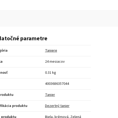
atočné parametre
gória
Taniere
ka
24 mesiacov
nosť
0.31 kg
4003686357044
produktu
Tanier
fikácia produktu
Dezertný tanier
 produktu
Biela, krémová
,
Zelená