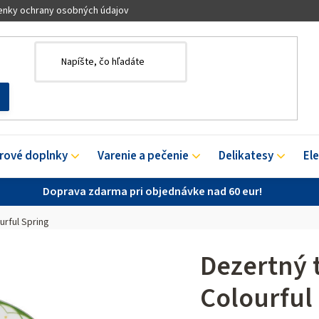
nky ochrany osobných údajov
érové doplnky
Varenie a pečenie
Delikatesy
El
Doprava zdarma pri objednávke nad 60 eur!
urful Spring
Dezertný 
Colourful