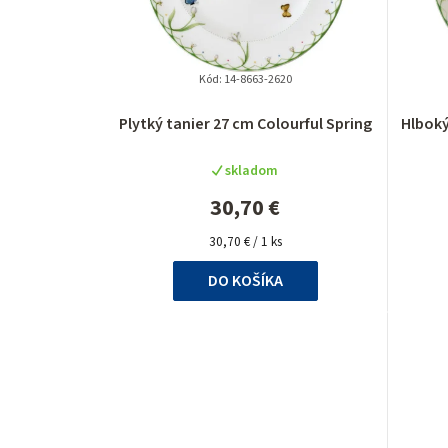
Kód:
14-8663-2620
Priemerné
Plytký tanier 27 cm Colourful Spring
Hlboký
hodnotenie
produktu
skladom
je
5,0
30,70 €
z
Jednotková
5
30,70 € / 1 ks
cena:
hviezdičiek.
DO KOŠÍKA