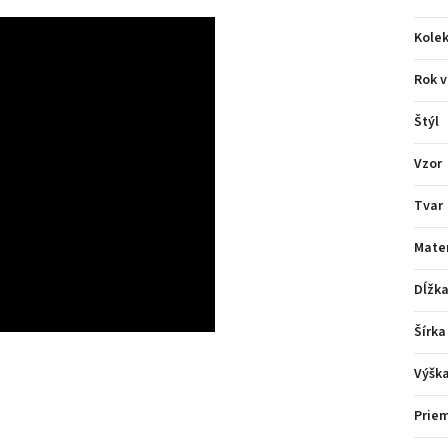
Kolek
Rok v
Štýl
Vzor
Tvar
Mater
Dĺžk
Šírka
Výšk
Prie