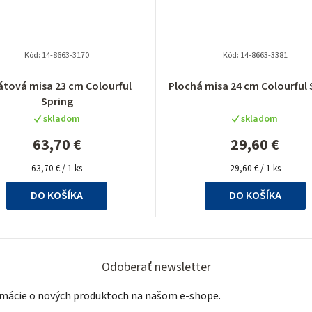
Kód:
14-8663-3170
Kód:
14-8663-3381
átová misa 23 cm Colourful
Plochá misa 24 cm Colourful 
Spring
skladom
skladom
63,70 €
29,60 €
Jednotková
Jednotková
63,70 € / 1 ks
29,60 € / 1 ks
cena:
cena:
DO KOŠÍKA
DO KOŠÍKA
Odoberať newsletter
ormácie o nových produktoch na našom e-shope.