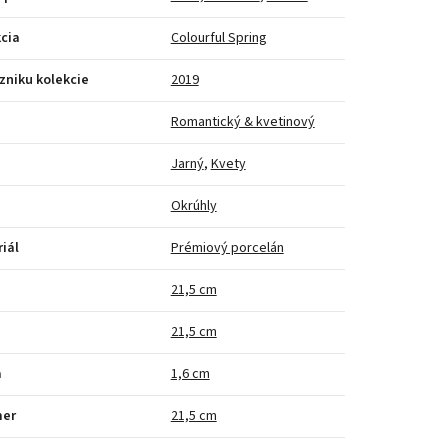
cia
Colourful Spring
zniku kolekcie
2019
Romantický & kvetinový
Jarný
,
Kvety
Okrúhly
iál
Prémiový porcelán
a
21,5 cm
21,5 cm
a
1,6 cm
mer
21,5 cm