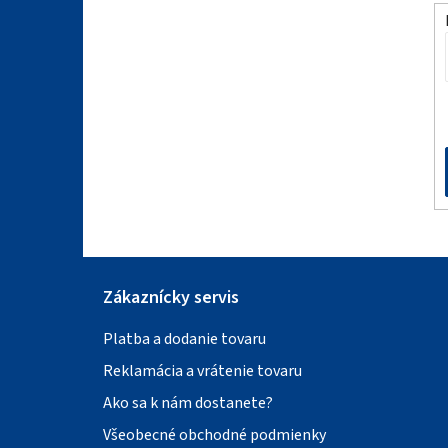
ä
t
i
e
Zákaznícky servis
Platba a dodanie tovaru
Reklamácia a vrátenie tovaru
Ako sa k nám dostanete?
Všeobecné obchodné podmienky