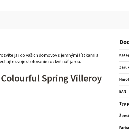
Dod
Pozvite jar do vašich domovov s jemnými lístkami a
Kate
Nechajte svoje stolovanie rozkvitnúť jarou.
Záru
Colourful Spring Villeroy
Hmot
EAN
Typ 
Špeci
Farba