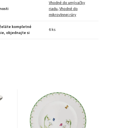
Vhodné do umývačky
nosti
riadu
,
Vhodné do
mikrovlnnej rúry
 želáte kompletné
6 ks
ie, objednajte si