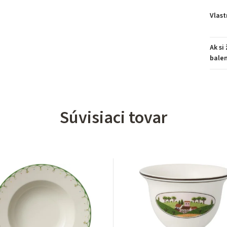
Vlast
Ak si
balen
Súvisiaci tovar