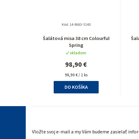
Kód:
14-8663-3140
Šalátová misa 38 cm Colourful
Šal
Spring
skladom
98,90 €
Jednotková
98,90 € / 1 ks
cena:
DO KOŠÍKA
Z
á
Vložte svoj e-mail a my Vám budeme zasielať inf
p