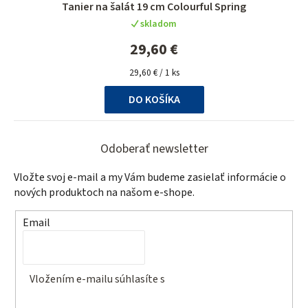
Tanier na šalát 19 cm Colourful Spring
skladom
29,60 €
Jednotková
29,60 € / 1 ks
cena:
DO KOŠÍKA
Z
á
Odoberať newsletter
p
Vložte svoj e-mail a my Vám budeme zasielať informácie o
ä
nových produktoch na našom e-shope.
t
Email
i
e
Vložením e-mailu súhlasíte s
podmienkami ochrany
osobných údajov