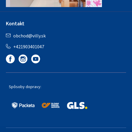
Kontakt
obchod
@
villy.sk
+421903401047
Spôsoby dopravy: