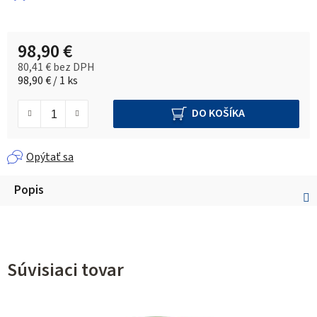
98,90 €
80,41 € bez DPH
Jednotková cena:
98,90 € / 1 ks
DO KOŠÍKA
Opýtať sa
Popis
Súvisiaci tovar