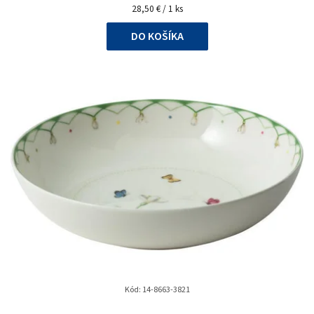
Jednotková
z
28,50 € / 1 ks
cena:
5
DO KOŠÍKA
hviezdičiek.
Kód:
14-8663-3821