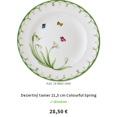
Kód:
14-8663-2640
Priemerné
Dezertný tanier 21,5 cm Colourful Spring
hodnotenie
skladom
produktu
je
28,50 €
5,0