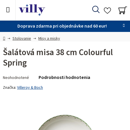
Prejsť
na
Hľadať
obsah
NÁ
KO
Doprava zdarma pri objednávke nad 60 eur!
Domov
Stolovanie
Misy a misky
Šalátová misa 38 cm Colourful
Spring
Priemerné
Podrobnosti hodnotenia
Neohodnotené
hodnotenie
produktu
Značka:
Villeroy & Boch
je
0,0
z 5
hviezdičiek.