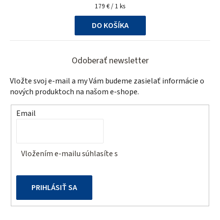
Jednotková
179 € / 1 ks
cena:
DO KOŠÍKA
Z
á
Odoberať newsletter
p
Vložte svoj e-mail a my Vám budeme zasielať informácie o
ä
nových produktoch na našom e-shope.
t
Email
i
e
Vložením e-mailu súhlasíte s
podmienkami ochrany
osobných údajov
PRIHLÁSIŤ SA