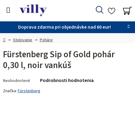
Prejsť
na
Hľadať
obsah
NÁ
KO
Doprava zdarma pri objednávke nad 60 eur!
Domov
Stolovanie
Poháre
Fürstenberg Sip of Gold pohár
0,30 l, noir vankúš
Priemerné
Podrobnosti hodnotenia
Neohodnotené
hodnotenie
produktu
Značka:
Fürstenberg
je
0,0
z 5
hviezdičiek.