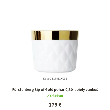
Kód:
OB17851 6038
Fürstenberg Sip of Gold pohár 0,30 l, biely vankúš
skladom
179 €