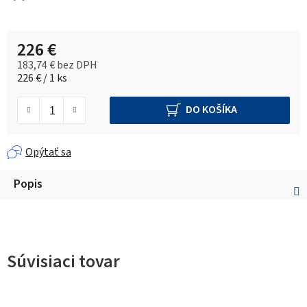
226 €
183,74 € bez DPH
Jednotková cena:
226 € / 1 ks
DO KOŠÍKA
Opýtať sa
Popis
Súvisiaci tovar