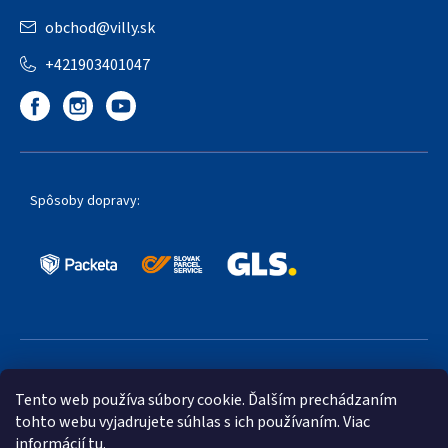
obchod
@
villy.sk
+421903401047
Spôsoby dopravy:
Obľúbené spôsoby platby:
Tento web používa súbory cookie. Ďalším prechádzaním
tohto webu vyjadrujete súhlas s ich používaním. Viac
informácií
tu
.