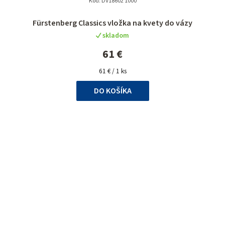
Kód:
DV18602 1000
Fürstenberg Classics vložka na kvety do vázy
skladom
61 €
Jednotková
61 € / 1 ks
cena:
DO KOŠÍKA