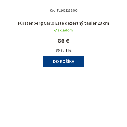
Kód:
FL2011235900
Fürstenberg Carlo Este dezertný tanier 23 cm
skladom
86 €
Jednotková
86 € / 1 ks
cena:
DO KOŠÍKA