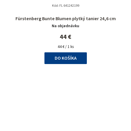
Kód:
FL 641242199
Fürstenberg Bunte Blumen plytký tanier 24,6 cm
Na objednávku
44 €
Jednotková
44 € / 1 ks
cena:
DO KOŠÍKA