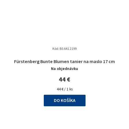
Kód:
BS 641 2199
Fürstenberg Bunte Blumen tanier na maslo 17 cm
Na objednávku
44 €
Jednotková
44 € / 1 ks
cena:
DO KOŠÍKA