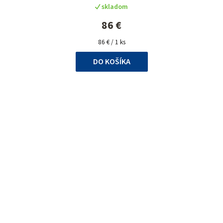
skladom
86 €
Jednotková
86 € / 1 ks
cena:
DO KOŠÍKA