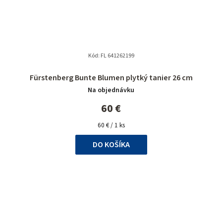
Kód:
FL 641262199
Fürstenberg Bunte Blumen plytký tanier 26 cm
Na objednávku
60 €
Jednotková
60 € / 1 ks
cena:
DO KOŠÍKA