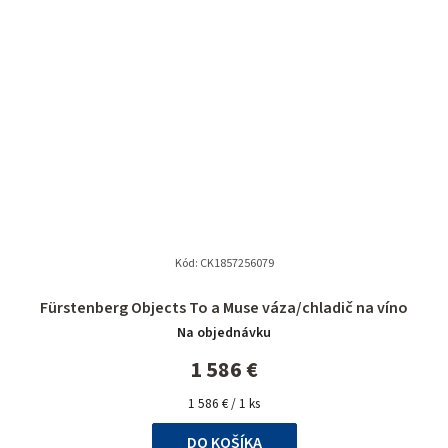
Kód:
CK1857256079
Fürstenberg Objects To a Muse váza/chladič na víno
Na objednávku
1 586 €
Jednotková
1 586 € / 1 ks
cena:
DO KOŠÍKA