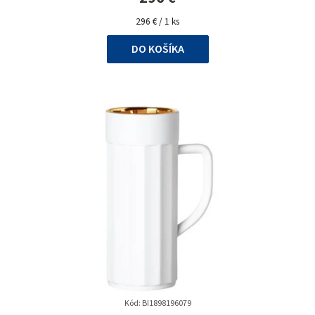
5,0
Jednotková
z
296 € / 1 ks
cena:
5
DO KOŠÍKA
hviezdičiek.
Kód:
BI1898196079