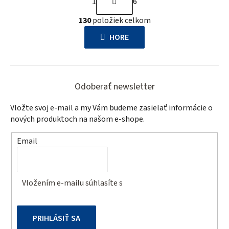
1
6
t
O
r
130
položiek celkom
v
á
l
HORE
n
á
k
d
o
Z
a
v
c
á
Odoberať newsletter
a
i
p
n
Vložte svoj e-mail a my Vám budeme zasielať informácie o
e
i
ä
nových produktoch na našom e-shope.
p
e
t
r
Email
v
i
k
e
y
v
Vložením e-mailu súhlasíte s
podmienkami ochrany
osobných údajov
ý
p
PRIHLÁSIŤ SA
i