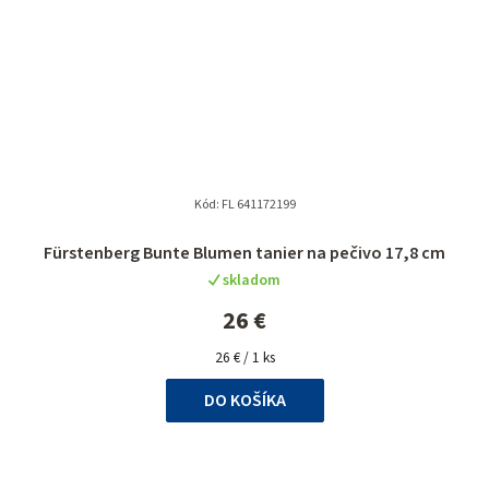
Kód:
FL 641172199
Fürstenberg Bunte Blumen tanier na pečivo 17,8 cm
skladom
26 €
Jednotková
26 € / 1 ks
cena:
DO KOŠÍKA