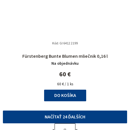
Kód:
GI 6412 2199
Fürstenberg Bunte Blumen mliečnik 0,16 l
Na objednávku
60 €
Jednotková
60 € / 1 ks
cena:
DO KOŠÍKA
NAČÍTAŤ 24 ĎALŠÍCH
S