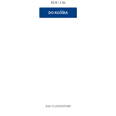
Jednotková
82 € / 1 ks
cena:
DO KOŠÍKA
Kód:
FL2014297000