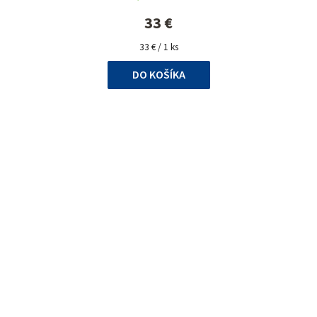
33 €
Jednotková
33 € / 1 ks
cena:
DO KOŠÍKA