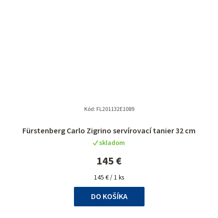
Kód:
FL201132E1089
Fürstenberg Carlo Zigrino servírovací tanier 32 cm
skladom
145 €
Jednotková
145 € / 1 ks
cena:
DO KOŠÍKA