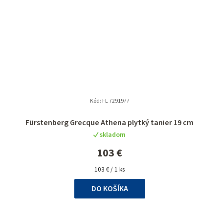
Kód:
FL 7291977
Fürstenberg Grecque Athena plytký tanier 19 cm
skladom
103 €
Jednotková
103 € / 1 ks
cena:
DO KOŠÍKA