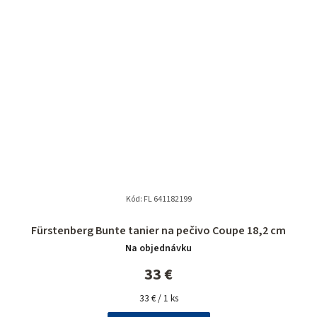
Kód:
FL 641182199
Fürstenberg Bunte tanier na pečivo Coupe 18,2 cm
Na objednávku
33 €
Jednotková
33 € / 1 ks
cena: