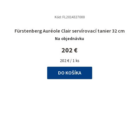
Kód:
FL2014327000
Fürstenberg Auréole Clair servírovací tanier 32 cm
Na objednávku
202 €
Jednotková
202 € / 1 ks
cena:
DO KOŠÍKA