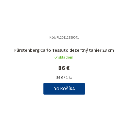
Kód:
FL20112359041
Priemerné
Fürstenberg Carlo Tessuto dezertný tanier 23 cm
hodnotenie
skladom
produktu
je
86 €
5,0
Jednotková
z
86 € / 1 ks
cena:
5
DO KOŠÍKA
hviezdičiek.