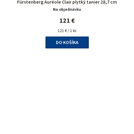
Fürstenberg Auréole Clair plytký tanier 28,7 cm
Na objednávku
121 €
Jednotková
121 € / 1 ks
cena:
DO KOŠÍKA