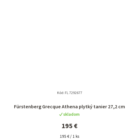
Kód:
FL 7292677
Fürstenberg Grecque Athena plytký tanier 27,2 cm
skladom
195 €
Jednotková
195 € / 1 ks