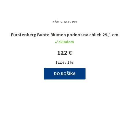
Kód:
BR 641 2199
Fürstenberg Bunte Blumen podnos na chlieb 29,1 cm
skladom
122 €
Jednotková
122 € / 1 ks
cena:
DO KOŠÍKA