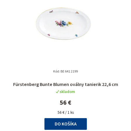
i
i
e
s
p
p
r
r
o
o
d
d
u
u
k
k
t
Kód:
BE 641 2199
t
o
Fürstenberg Bunte Blumen oválny tanierik 22,6 cm
o
v
skladom
v
56 €
Jednotková
56 € / 1 ks
cena:
DO KOŠÍKA