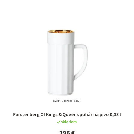
Kód:
BI1898166079
Priemerné
Fürstenberg Of Kings & Queens pohár na pivo 0,33 l
hodnotenie
skladom
produktu
je
296 €