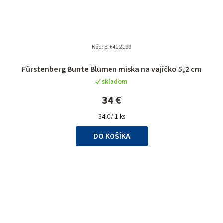
Kód:
EI 641 2199
Fürstenberg Bunte Blumen miska na vajíčko 5,2 cm
skladom
34 €
Jednotková
34 € / 1 ks
cena:
DO KOŠÍKA