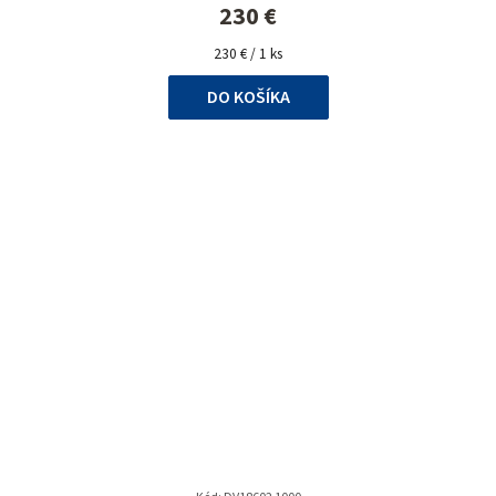
230 €
Jednotková
230 € / 1 ks
cena:
DO KOŠÍKA