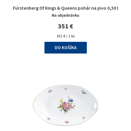
Priemerné
Fürstenberg Of Kings & Queens pohár na pivo 0,50 l
hodnotenie
Na objednávku
produktu
je
351 €
5,0
Jednotková
z
351 € / 1 ks
cena:
5
DO KOŠÍKA
hviezdičiek.