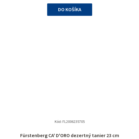
cena:
DO KOŠÍKA
Kód:
FL2006235705
Fürstenberg CA' D'ORO dezertný tanier 23 cm