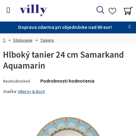
Prejsť
na
Hľadať
obsah
NÁ
KO
Doprava zdarma pri objednávke nad 60 eur!
Domov
Stolovanie
Taniere
Hlboký tanier 24 cm Samarkand
Aquamarin
Priemerné
Podrobnosti hodnotenia
Neohodnotené
hodnotenie
produktu
Značka:
Villeroy & Boch
je
0,0
z 5
hviezdičiek.