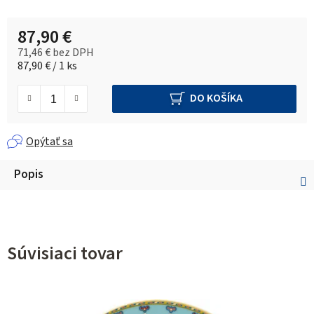
87,90 €
71,46 € bez DPH
Jednotková cena:
87,90 € / 1 ks
DO KOŠÍKA
Opýtať sa
Popis
Súvisiaci tovar