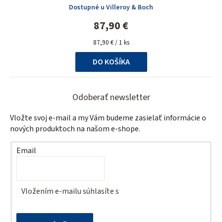
Dostupné u Villeroy & Boch
87,90 €
Jednotková
87,90 € / 1 ks
cena:
DO KOŠÍKA
Z
á
Odoberať newsletter
p
Vložte svoj e-mail a my Vám budeme zasielať informácie o
ä
nových produktoch na našom e-shope.
t
Email
i
e
Vložením e-mailu súhlasíte s
podmienkami ochrany
osobných údajov