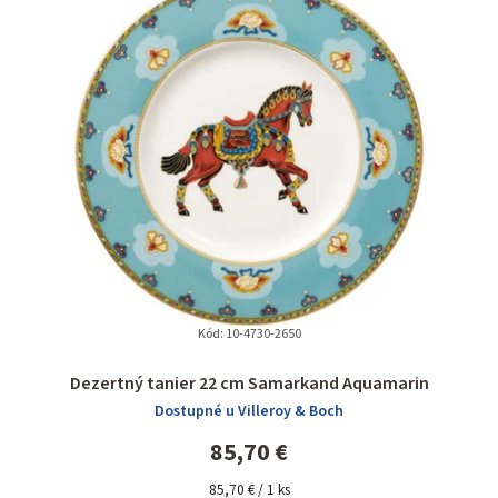
Kód:
10-4730-2650
Dezertný tanier 22 cm Samarkand Aquamarin
Dostupné u Villeroy & Boch
85,70 €
Jednotková
85,70 € / 1 ks