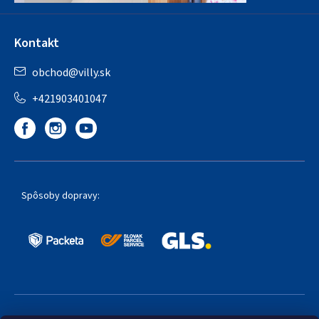
Kontakt
obchod
@
villy.sk
+421903401047
Spôsoby dopravy: