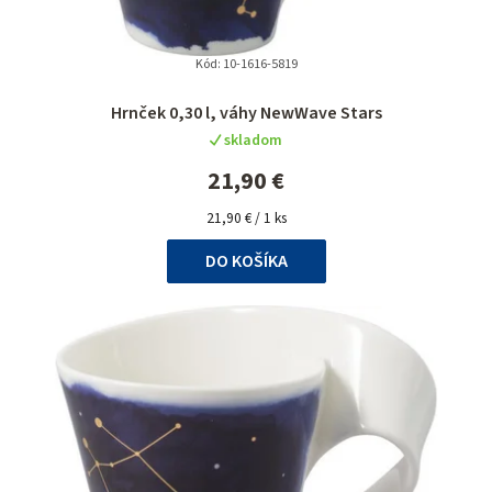
Kód:
10-1616-5819
Hrnček 0,30 l, váhy NewWave Stars
skladom
21,90 €
Jednotková
21,90 € / 1 ks
cena:
DO KOŠÍKA