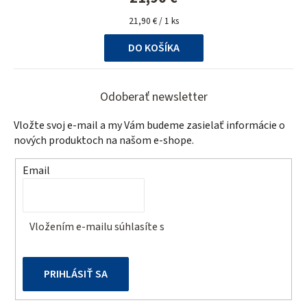
Jednotková
21,90 € / 1 ks
cena:
DO KOŠÍKA
Z
á
Odoberať newsletter
p
Vložte svoj e-mail a my Vám budeme zasielať informácie o
ä
nových produktoch na našom e-shope.
t
Email
i
e
Vložením e-mailu súhlasíte s
podmienkami ochrany
osobných údajov
PRIHLÁSIŤ SA