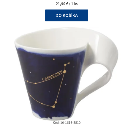
Jednotková
21,90 € / 1 ks
cena:
DO KOŠÍKA
Kód:
10-1616-5810