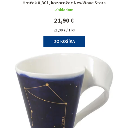
Hrnček 0,30 l, kozorožec NewWave Stars
skladom
21,90 €
Jednotková
21,90 € / 1 ks
cena:
DO KOŠÍKA