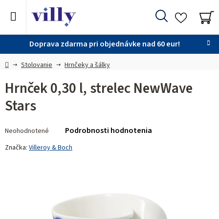
Prejsť
na
Hľadať
obsah
NÁ
KO
Doprava zdarma pri objednávke nad 60 eur!
Domov
Stolovanie
Hrnčeky a šálky
Hrnček 0,30 l, strelec NewWave
Stars
Priemerné
Podrobnosti hodnotenia
Neohodnotené
hodnotenie
produktu
Značka:
Villeroy & Boch
je
0,0
z 5
hviezdičiek.