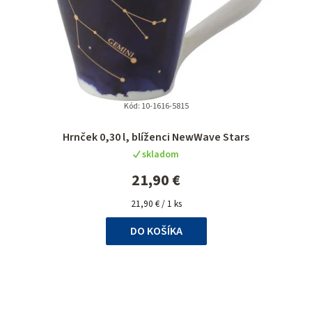
Kód:
10-1616-5815
Hrnček 0,30 l, blíženci NewWave Stars
skladom
21,90 €
Jednotková
21,90 € / 1 ks
cena:
DO KOŠÍKA