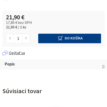
21,90 €
17,80 € bez DPH
Jednotková cena:
21,90 € / 1 ks
DO KOŠÍKA
Opýtať sa
Popis
Súvisiaci tovar