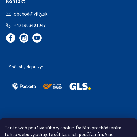
Kontakt
obchod
@
villy.sk
+421903401047
Spôsoby dopravy:
Obľúbené spôsoby platby:
Tento web používa súbory cookie. Ďalším prechádzaním
tohto webu vyjadrujete súhlas s ich používaním. Viac