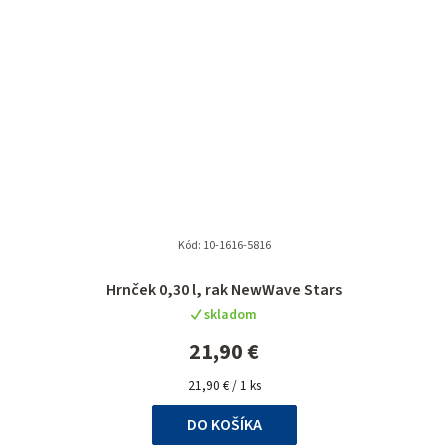
Kód:
10-1616-5816
Hrnček 0,30 l, rak NewWave Stars
skladom
21,90 €
Jednotková
21,90 € / 1 ks
cena:
DO KOŠÍKA