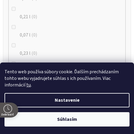
0,21 l
0
0,07 l
0
0,23 l
0
0.34
0
Tento web používa súbory cookie. Ďalším prechádzaním
tohto webu vyjadrujete súhlas s ich používaním. Viac
informácií
tu
.
0.3
2
Nastavenie
0,18 l
0
Zobraziť
Súhlasím
0,09 l
0