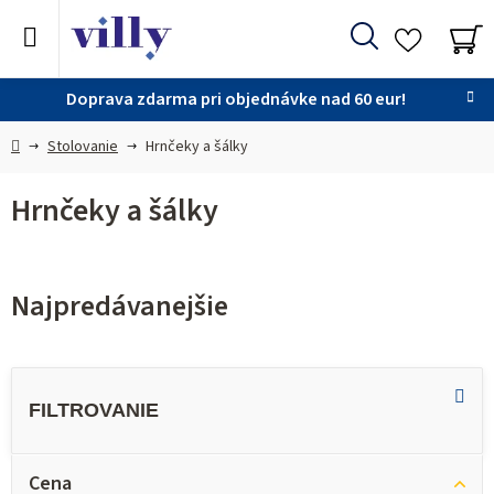
Prejsť
na
Hľadať
obsah
NÁ
KO
Doprava zdarma pri objednávke nad 60 eur!
Domov
Stolovanie
Hrnčeky a šálky
Hrnčeky a šálky
Najpredávanejšie
V
ý
p
i
Cena