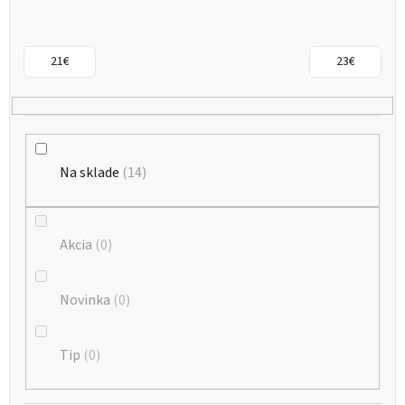
s
p
r
21
€
23
€
o
d
u
k
Na sklade
14
t
o
Akcia
0
v
Novinka
0
Tip
0