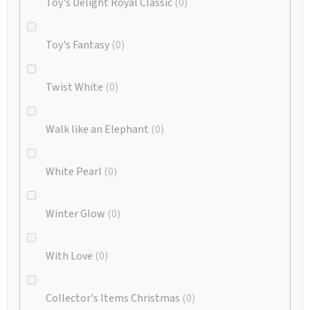
Toy's Delight Royal Classic
0
Toy's Fantasy
0
Twist White
0
Walk like an Elephant
0
White Pearl
0
Winter Glow
0
With Love
0
Collector's Items Christmas
0