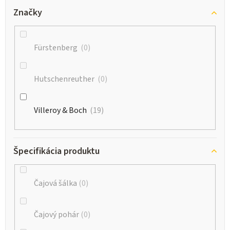
Značky
Fürstenberg
0
Hutschenreuther
0
Villeroy & Boch
19
Špecifikácia produktu
Čajová šálka
0
Čajový pohár
0