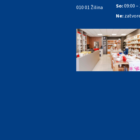
So:
09:00 – 
010 01 Žilina
Ne:
zatvor