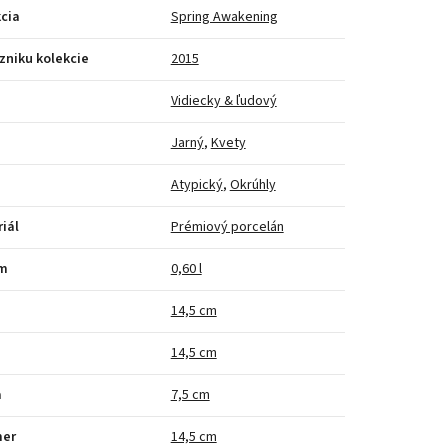
cia
Spring Awakening
zniku kolekcie
2015
Vidiecky & ľudový
Jarný
,
Kvety
Atypický
,
Okrúhly
iál
Prémiový porcelán
m
0,60 l
a
14,5 cm
14,5 cm
a
7,5 cm
mer
14,5 cm