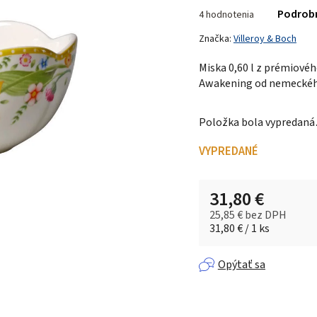
Priemerné
Podrob
4 hodnotenia
hodnotenie
produktu
Značka:
Villeroy & Boch
je
Miska 0,60 l z prémiovéh
5,0
Awakening od nemeckého
z 5
hviezdičiek.
Položka bola vypredan
VYPREDANÉ
31,80 €
25,85 € bez DPH
Jednotková cena:
31,80 € / 1 ks
Opýtať sa