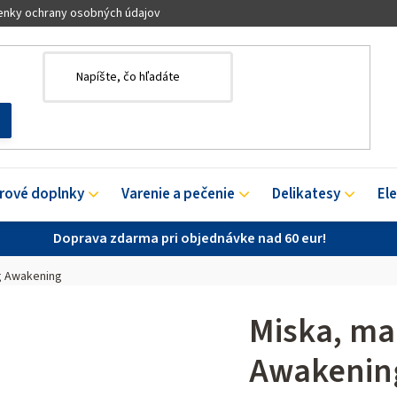
nky ochrany osobných údajov
érové doplnky
Varenie a pečenie
Delikatesy
El
Doprava zdarma pri objednávke nad 60 eur!
ng Awakening
Miska, mal
Awakenin