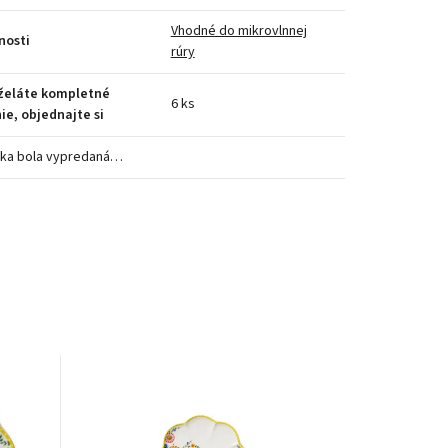
Vhodné do mikrovlnnej
nosti
rúry
 želáte kompletné
6 ks
ie, objednajte si
ka bola vypredaná…