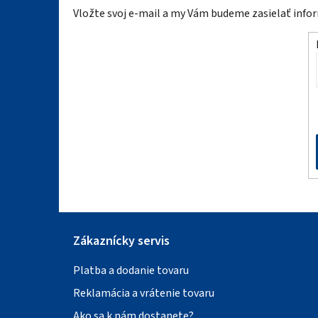
Vložte svoj e-mail a my Vám budeme zasielať inf
p
ä
t
i
e
Zákaznícky servis
Platba a dodanie tovaru
Reklamácia a vrátenie tovaru
Ako sa k nám dostanete?