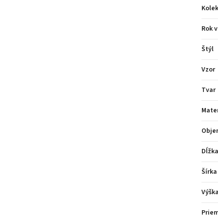
Kolek
Rok v
Štýl
Vzor
Tvar
Mater
Obje
Dĺžk
Šírka
Výšk
Prie