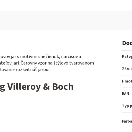
Dod
ovov jar s motívmi snežienok, narcisov a
Kate
teľov jari. Čarovný vzor na štýlovo tvarovanom
Záru
lovanie rozkvitnúť jarou.
Hmot
 Villeroy & Boch
EAN
Typ 
Farba