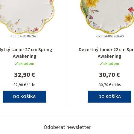
Kód:
14-8638-2620
Kód:
14-8638-2640
Priemerné
Priemerné
lytký tanier 27 cm Spring
Dezertný tanier 22 cm Spr
hodnotenie
hodnotenie
Awakening
Awakening
produktu
produktu
skladom
skladom
je
je
5,0
4,5
32,90 €
30,70 €
z
z
Jednotková
5
Jednotková
5
32,90 € / 1 ks
30,70 € / 1 ks
cena:
cena:
hviezdičiek.
hviezdičiek.
DO KOŠÍKA
DO KOŠÍKA
Odoberať newsletter