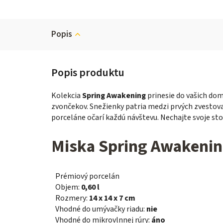
Popis
Kolekcia
Spring Awakening
prinesie do vašich dom
zvončekov. Snežienky patria medzi prvých zvestova
porceláne očarí každú návštevu. Nechajte svoje sto
Miska Spring Awakening
Prémiový porcelán
Objem:
0,60 l
Rozmery:
14 x 14 x 7 cm
Vhodné do umývačky riadu:
nie
Vhodné do mikrovlnnej rúry:
áno