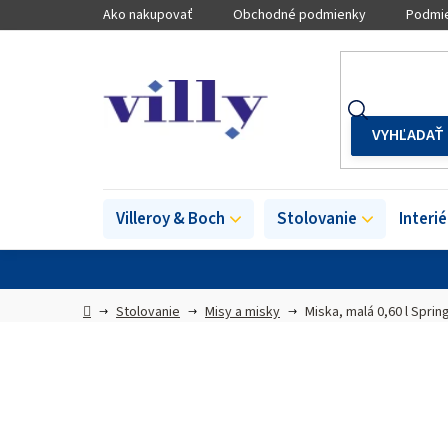
Prejsť
Ako nakupovať
Obchodné podmienky
Podmie
na
obsah
Villeroy & Boch
Stolovanie
Interi
Domov
Stolovanie
Misy a misky
Miska, malá 0,60 l Spri