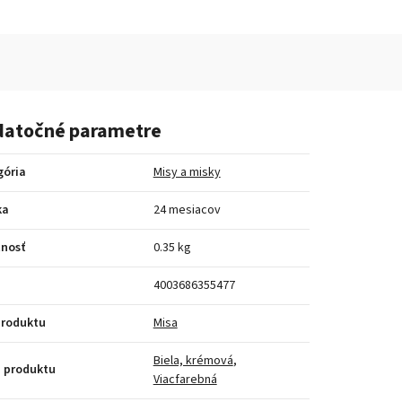
atočné parametre
gória
Misy a misky
ka
24 mesiacov
nosť
0.35 kg
4003686355477
produktu
Misa
Biela, krémová
,
 produktu
Viacfarebná