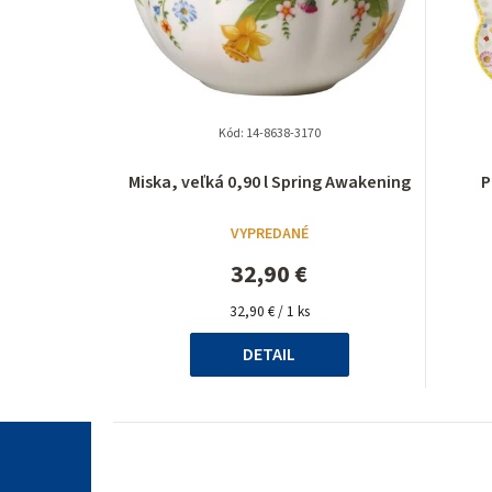
Kód:
14-8638-3170
Priemerné
Miska, veľká 0,90 l Spring Awakening
P
hodnotenie
produktu
VYPREDANÉ
je
5,0
32,90 €
z
Jednotková
5
32,90 € / 1 ks
cena:
hviezdičiek.
DETAIL
Z
á