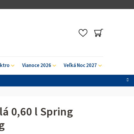
NÁKUPNÝ
KOŠÍK
ektro
Vianoce 2026
Veľká Noc 2027
Výpredaj
á 0,60 l Spring
g