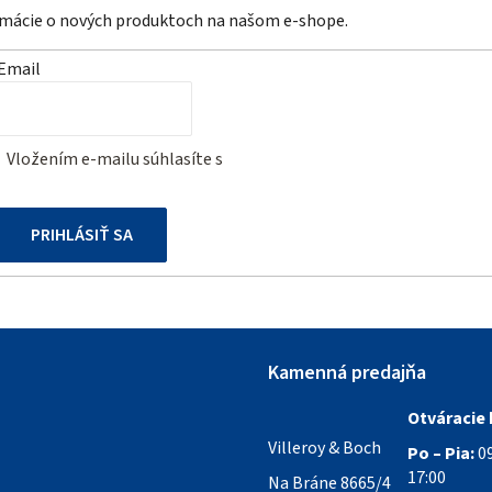
ormácie o nových produktoch na našom e-shope.
Email
Vložením e-mailu súhlasíte s
podmienkami ochrany osobných
údajov
PRIHLÁSIŤ SA
Kamenná predajňa
Otváracie 
Villeroy & Boch
Po – Pia:
09
17:00
Na Bráne 8665/4