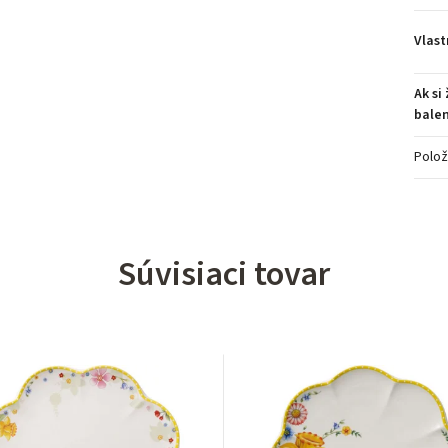
Vlast
Ak si
balen
Polož
Súvisiaci tovar