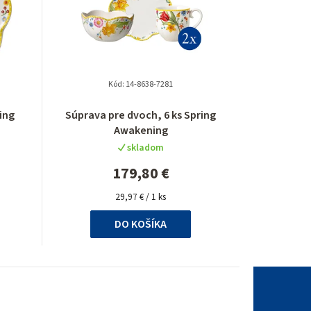
Kód:
14-8638-7281
Priemerné
ing
Súprava pre dvoch, 6 ks Spring
hodnotenie
Awakening
produktu
skladom
je
5,0
179,80 €
z
Jednotková
5
29,97 € / 1 ks
cena:
hviezdičiek.
DO KOŠÍKA