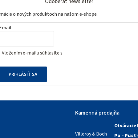
Odoberať newsletter
ormácie o nových produktoch na našom e-shope.
Email
Vložením e-mailu súhlasíte s
podmienkami ochrany osobných
údajov
PRIHLÁSIŤ SA
Kamenná predajňa
Otváracie 
Villeroy & Boch
Po – Pia:
09