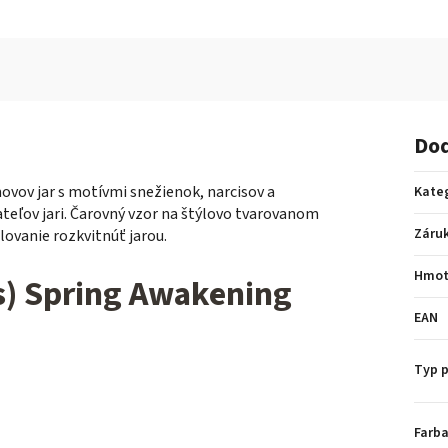
Dod
ovov jar s motívmi snežienok, narcisov a
Kate
teľov jari. Čarovný vzor na štýlovo tvarovanom
Záru
lovanie rozkvitnúť jarou.
Hmot
s) Spring Awakening
EAN
Typ 
Farba