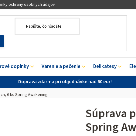
nky ochrany osobných údajov
érové doplnky
Varenie a pečenie
Delikatesy
El
Doprava zdarma pri objednávke nad 60 eur!
ch, 6 ks Spring Awakening
Súprava p
Spring A