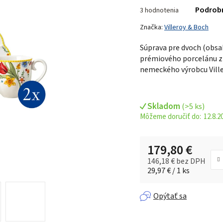
Priemerné
Podrob
3 hodnotenia
hodnotenie
produktu
Značka:
Villeroy & Boch
je
Súprava pre dvoch (obsah
5,0
prémiového porcelánu z
z 5
nemeckého výrobcu Ville
hviezdičiek.
Skladom
(
>5 ks
)
12.8.2
179,80 €
146,18 € bez DPH
Jednotková cena:
29,97 € / 1 ks
Opýtať sa