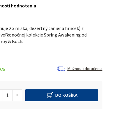
nosti hodnotenia
uje 2 x miska, dezertný tanier a hrnček) z
 veľkonočnej kolekcie Spring Awakening od
roy & Boch.
Možnosti doručenia
026
DO KOŠÍKA