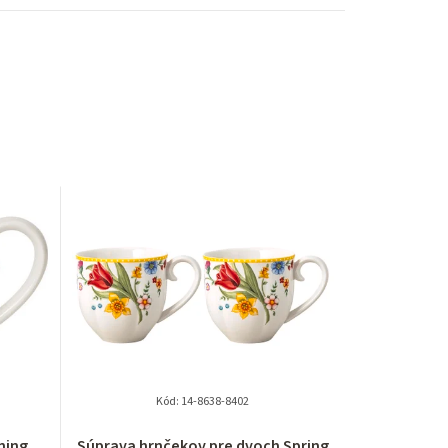
Kód:
14-8638-8402
Priemerné
ning
Súprava hrnčekov pre dvoch Spring