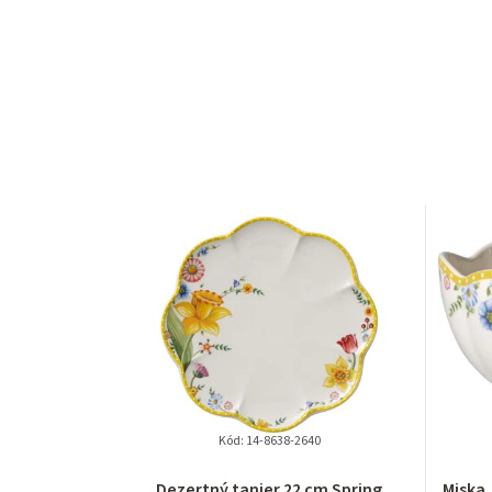
Kód:
14-8638-2640
Priemerné
Dezertný tanier 22 cm Spring
Miska,