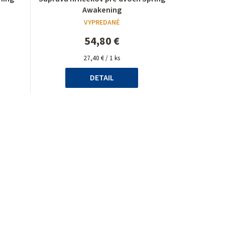
hodnotenie
Awakening
produktu
VYPREDANÉ
je
5,0
54,80 €
z
Jednotková
5
27,40 € / 1 ks
cena:
hviezdičiek.
DETAIL