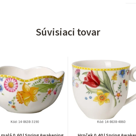
Súvisiaci tovar
Kód:
14-8638-3190
Kód:
14-8638-4860
Priemerné
Priemerné
 malá 0,60 l Spring Awakening
Hrnček 0,40 l Spring Awake