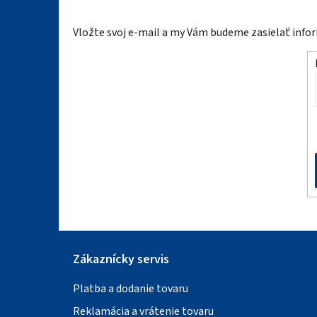
á
Vložte svoj e-mail a my Vám budeme zasielať inf
p
ä
t
i
e
Zákaznícky servis
Platba a dodanie tovaru
Reklamácia a vrátenie tovaru