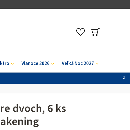
NÁKUPNÝ
KOŠÍK
ektro
Vianoce 2026
Veľká Noc 2027
Výpredaj
re dvoch, 6 ks
wakening