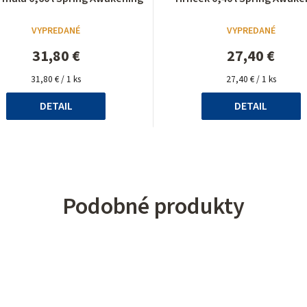
hodnotenie
hodnotenie
produktu
produktu
VYPREDANÉ
VYPREDANÉ
je
je
5,0
5,0
31,80 €
27,40 €
z
z
Jednotková
5
Jednotková
5
31,80 € / 1 ks
27,40 € / 1 ks
cena:
cena:
hviezdičiek.
hviezdičiek.
DETAIL
DETAIL
Podobné produkty