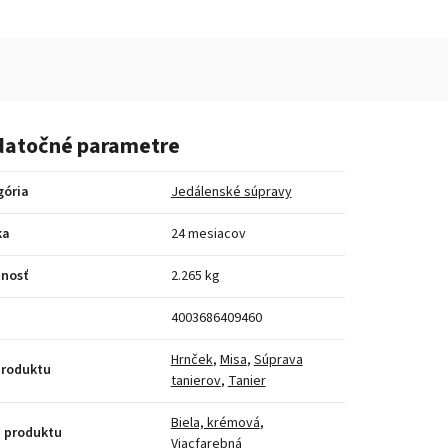
atočné parametre
gória
Jedálenské súpravy
ka
24 mesiacov
nosť
2.265 kg
4003686409460
Hrnček
,
Misa
,
Súprava
produktu
tanierov
,
Tanier
Biela, krémová
,
 produktu
Viacfarebná