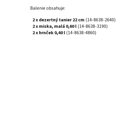
Balenie obsahuje:
2 x dezertný tanier 22 cm
(14-8638-2640)
2 x miska, malá 0,60 l
(14-8638-3190)
2 x hrnček 0,40 l
(14-8638-4860)