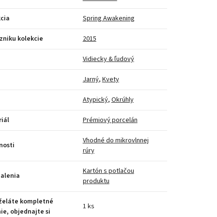
cia
Spring Awakening
zniku kolekcie
2015
Vidiecky & ľudový
Jarný
,
Kvety
Atypický
,
Okrúhly
iál
Prémiový porcelán
Vhodné do mikrovlnnej
nosti
rúry
Kartón s potlačou
alenia
produktu
 želáte kompletné
1 ks
ie, objednajte si