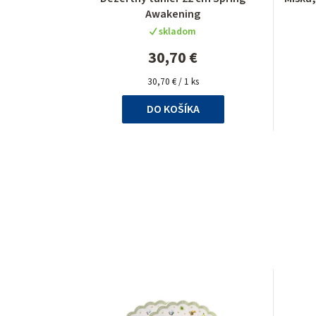
hodnotenie
Awakening
produktu
skladom
je
4,5
30,70 €
z
Jednotková
5
30,70 € / 1 ks
cena:
hviezdičiek.
DO KOŠÍKA