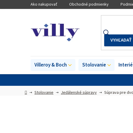
Prejsť
Ako nakupovať
Obchodné podmienky
Podmie
na
obsah
Villeroy & Boch
Stolovanie
Interi
Domov
Stolovanie
Jedálenské súpravy
Súprava pre dvo