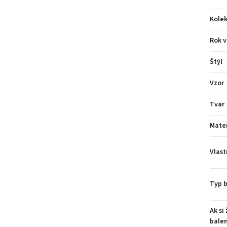
Kolek
Rok v
Štýl
Vzor
Tvar
Mater
Vlast
Typ b
Ak si
balen