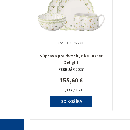
Kód:
14-8676-7281
Priemerné
Súprava pre dvoch, 6 ks Easter
hodnotenie
Delight
produktu
FEBRUÁR 2027
je
5,0
155,60 €
z
Jednotková
5
25,93 € / 1 ks
cena:
hviezdičiek.
DO KOŠÍKA
Z