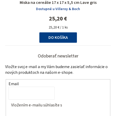
Miska na cereálie 17 x 17 x 5,5 cm Lave gris
Dostupné u Villeroy & Boch
25,20 €
Jednotková
25,20 € / 1 ks
cena:
DO KOŠÍKA
Z
á
Odoberať newsletter
p
Vložte svoj e-mail a my Vám budeme zasielať informácie o
ä
nových produktoch na našom e-shope.
t
Email
i
e
Vložením e-mailu súhlasíte s
podmienkami ochrany
osobných údajov