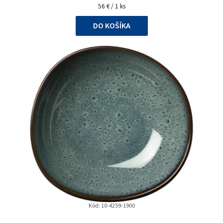
Jednotková
56 € / 1 ks
cena:
DO KOŠÍKA
Kód:
10-4259-1900