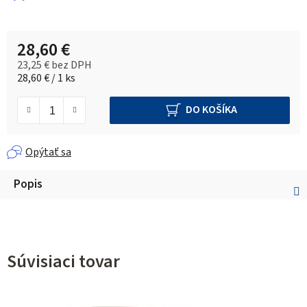
28,60 €
23,25 € bez DPH
Jednotková cena:
28,60 € / 1 ks
DO KOŠÍKA
Opýtať sa
Popis
Súvisiaci tovar