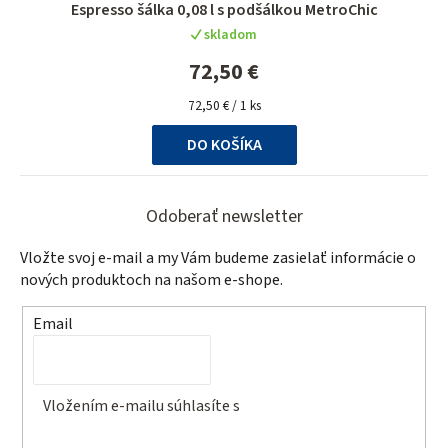
Espresso šálka 0,08 l s podšálkou MetroChic
skladom
72,50 €
Jednotková
72,50 € / 1 ks
cena:
DO KOŠÍKA
Z
á
Odoberať newsletter
p
Vložte svoj e-mail a my Vám budeme zasielať informácie o
ä
nových produktoch na našom e-shope.
t
Email
i
e
Vložením e-mailu súhlasíte s
podmienkami ochrany
osobných údajov