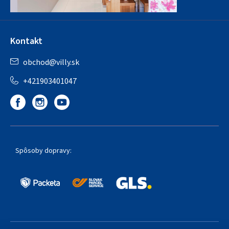
Kontakt
obchod
@
villy.sk
+421903401047
Spôsoby dopravy: