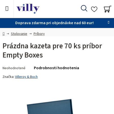
Prejsť
na
Hľadať
obsah
NÁ
KO
Doprava zdarma pri objednávke nad 60 eur!
Domov
Stolovanie
Príbory
Prázdna kazeta pre 70 ks príbor
Empty Boxes
Priemerné
Podrobnosti hodnotenia
Neohodnotené
hodnotenie
produktu
Značka:
Villeroy & Boch
je
0,0
z 5
hviezdičiek.