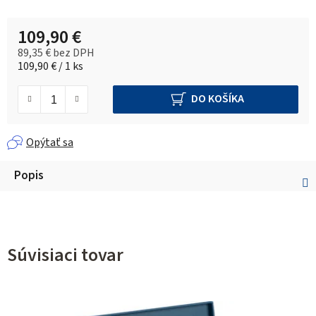
109,90 €
89,35 € bez DPH
Jednotková cena:
109,90 € / 1 ks
DO KOŠÍKA
Opýtať sa
Popis
Súvisiaci tovar