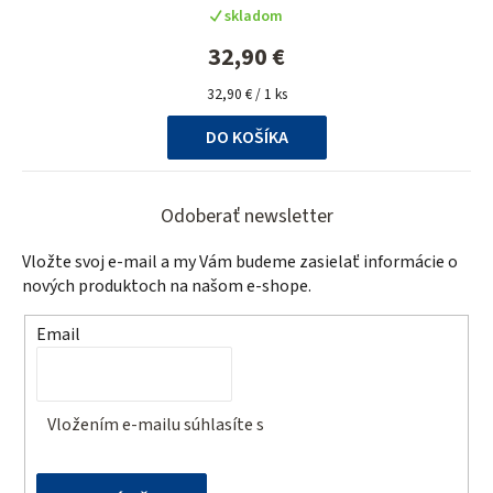
skladom
32,90 €
Jednotková
32,90 € / 1 ks
cena:
DO KOŠÍKA
Z
á
Odoberať newsletter
p
Vložte svoj e-mail a my Vám budeme zasielať informácie o
ä
nových produktoch na našom e-shope.
t
Email
i
e
Vložením e-mailu súhlasíte s
podmienkami ochrany
osobných údajov