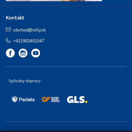
Kontakt
obchod
@
villy.sk
+421903401047
Spôsoby dopravy: