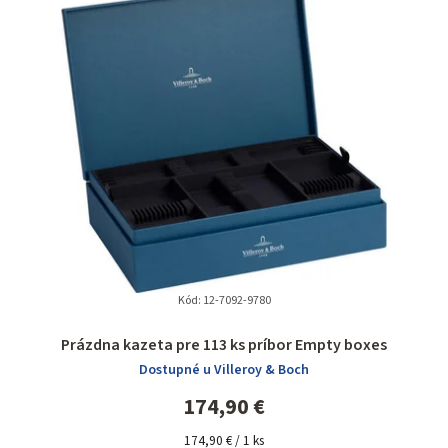
Kód:
12-7092-9780
Prázdna kazeta pre 113 ks príbor Empty boxes
Dostupné u Villeroy & Boch
174,90 €
Jednotková
174,90 € / 1 ks