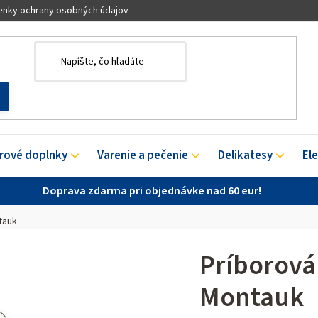
nky ochrany osobných údajov
érové doplnky
Varenie a pečenie
Delikatesy
El
Doprava zdarma pri objednávke nad 60 eur!
tauk
Príborová
Montauk