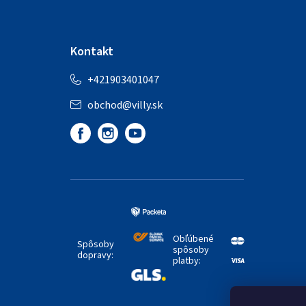
Kontakt
+421903401047
obchod
@
villy.sk
Obľúbené
Spôsoby
spôsoby
dopravy:
platby: