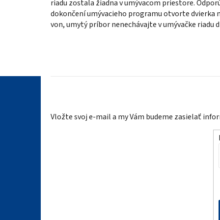
riadu zostala žiadna v umývacom priestore. Odpor
dokončení umývacieho programu otvorte dvierka n
von, umytý príbor nenechávajte v umývačke riadu d
Z
á
Vložte svoj e-mail a my Vám budeme zasielať inf
p
ä
t
i
e