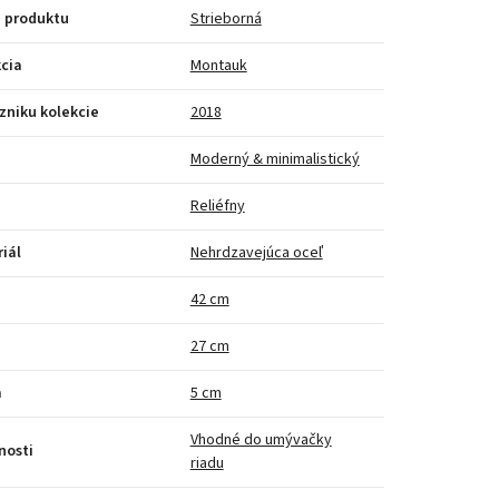
 produktu
Strieborná
cia
Montauk
zniku kolekcie
2018
Moderný & minimalistický
Reliéfny
iál
Nehrdzavejúca oceľ
a
42 cm
27 cm
a
5 cm
Vhodné do umývačky
nosti
riadu