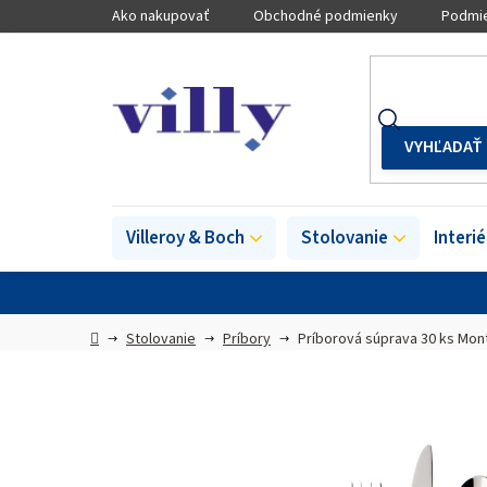
Prejsť
Ako nakupovať
Obchodné podmienky
Podmie
na
obsah
Villeroy & Boch
Stolovanie
Interi
Domov
Stolovanie
Príbory
Príborová súprava 30 ks Mon