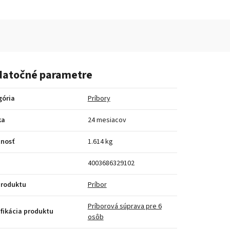
atočné parametre
gória
Príbory
ka
24 mesiacov
nosť
1.614 kg
4003686329102
produktu
Príbor
Príborová súprava pre 6
fikácia produktu
osôb