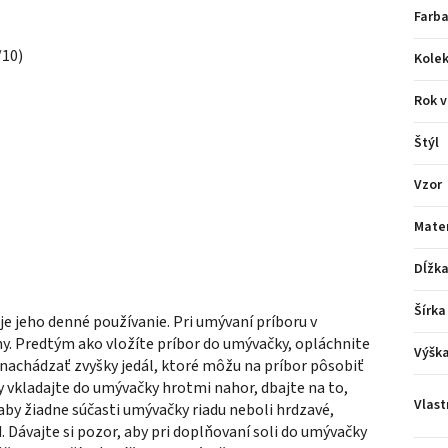
Farba
/10)
Kolek
Rok v
Štýl
Vzor
Mater
Dĺžk
Šírka
je jeho denné používanie. Pri umývaní príboru v
. Predtým ako vložíte príbor do umývačky, opláchnite
Výšk
nachádzať zvyšky jedál, ktoré môžu na príbor pôsobiť
ry vkladajte do umývačky hrotmi nahor, dbajte na to,
Vlast
aby žiadne súčasti umývačky riadu neboli hrdzavé,
. Dávajte si pozor, aby pri doplňovaní soli do umývačky