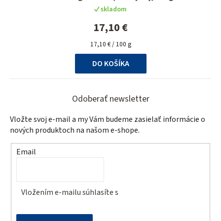
skladom
17,10 €
Jednotková
17,10 € / 100 g
cena:
DO KOŠÍKA
Z
á
Odoberať newsletter
p
Vložte svoj e-mail a my Vám budeme zasielať informácie o
ä
nových produktoch na našom e-shope.
t
Email
i
e
Vložením e-mailu súhlasíte s
podmienkami ochrany
osobných údajov