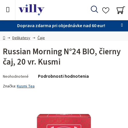
Prejsť
na
Hľadať
obsah
NÁ
KO
Doprava zdarma pri objednávke nad 60 eur!
Domov
Delikatesy
Čaje
Russian Morning N°24 BIO, čierny
čaj, 20 vr. Kusmi
Priemerné
Podrobnosti hodnotenia
Neohodnotené
hodnotenie
produktu
Značka:
Kusmi Tea
je
0,0
z 5
hviezdičiek.