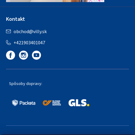
Kontakt
obchod
@
villy.sk
+421903401047
Spôsoby dopravy: