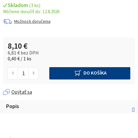
Skladom
(
3 ks
)
12.8.2026
Možnosti doručenia
8,10 €
6,81 € bez DPH
Jednotková cena:
0,40 € / 1 ks
DO KOŠÍKA
Opýtať sa
Popis