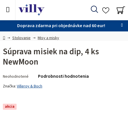
Prejsť
na
Hľadať
obsah
NÁ
KO
Doprava zdarma pri objednávke nad 60 eur!
Domov
Stolovanie
Misy a misky
Súprava misiek na dip, 4 ks
NewMoon
Priemerné
Podrobnosti hodnotenia
Neohodnotené
hodnotenie
produktu
Značka:
Villeroy & Boch
je
0,0
z 5
akcia
hviezdičiek.