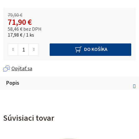
79,90 €
71,90 €
58,46 € bez DPH
Jednotková cena:
17,98 € / 1 ks
DO KOŠÍKA
Opýtať sa
Popis
Súvisiaci tovar