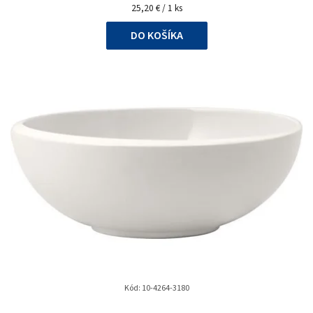
Jednotková
25,20 € / 1 ks
cena:
DO KOŠÍKA
Kód:
10-4264-3180