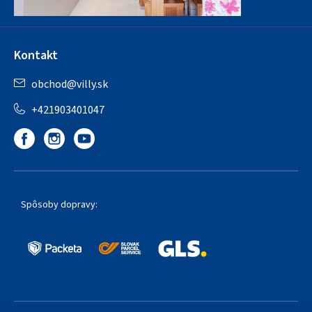
Kontakt
obchod
@
villy.sk
+421903401047
Spôsoby dopravy: