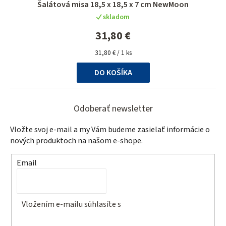
Šalátová misa 18,5 x 18,5 x 7 cm NewMoon
skladom
31,80 €
Jednotková
31,80 € / 1 ks
cena:
DO KOŠÍKA
Z
á
Odoberať newsletter
p
Vložte svoj e-mail a my Vám budeme zasielať informácie o
ä
nových produktoch na našom e-shope.
t
Email
i
e
Vložením e-mailu súhlasíte s
podmienkami ochrany
osobných údajov