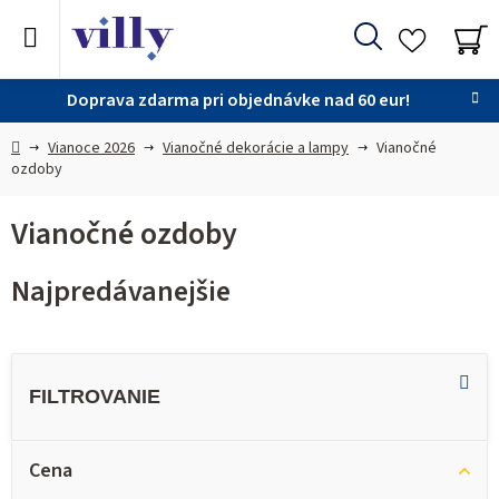
Prejsť
na
Hľadať
obsah
NÁ
KO
Doprava zdarma pri objednávke nad 60 eur!
Domov
Vianoce 2026
Vianočné dekorácie a lampy
Vianočné
ozdoby
Vianočné ozdoby
Najpredávanejšie
V
ý
p
i
Cena
s