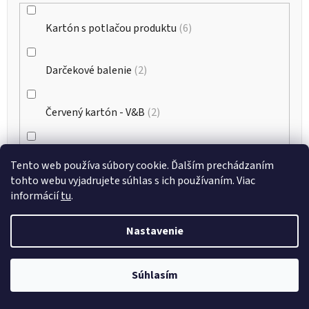
Kartón s potlačou produktu
6
Darčekové balenie
2
Červený kartón - V&B
2
Biely kartón - V&B (štandardné)
2
Tento web používa súbory cookie. Ďalším prechádzaním
tohto webu vyjadrujete súhlas s ich používaním. Viac
informácií
tu
.
Hnedý kartón - V&B (štandardné)
0
Nastavenie
Počet kusov v sade
Súhlasím
2
1