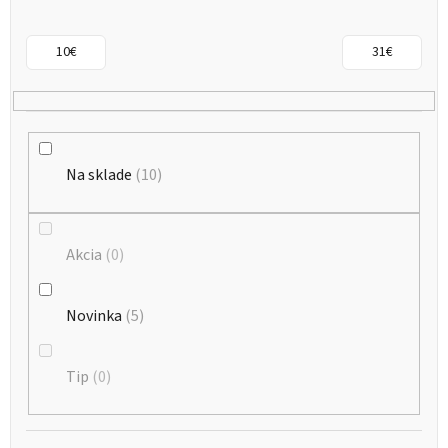
p
r
10
€
31
€
o
d
u
k
Na sklade
10
t
o
Akcia
0
v
Novinka
5
Tip
0