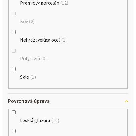
Prémiový porcelán
12
Kov
0
Nehrdzavejúca oceľ
1
Polyrezin
0
Sklo
1
Povrchová úprava
Lesklá glazúra
10