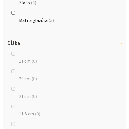
Zlato
4
Matná glazúra
3
Dĺžka
11 cm
0
20 cm
0
21 cm
0
11,5 cm
0