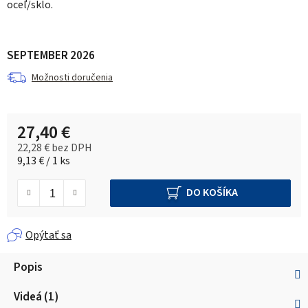
oceľ/sklo.
SEPTEMBER 2026
Možnosti doručenia
27,40 €
22,28 € bez DPH
Jednotková cena:
9,13 € / 1 ks
DO KOŠÍKA
Opýtať sa
Popis
Videá (1)