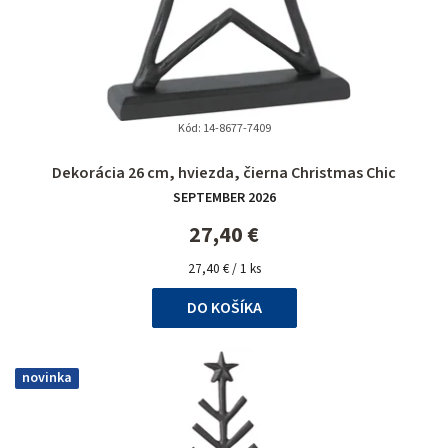
Kód:
14-8677-7409
Dekorácia 26 cm, hviezda, čierna Christmas Chic
SEPTEMBER 2026
27,40 €
Jednotková
27,40 € / 1 ks
cena:
DO KOŠÍKA
novinka