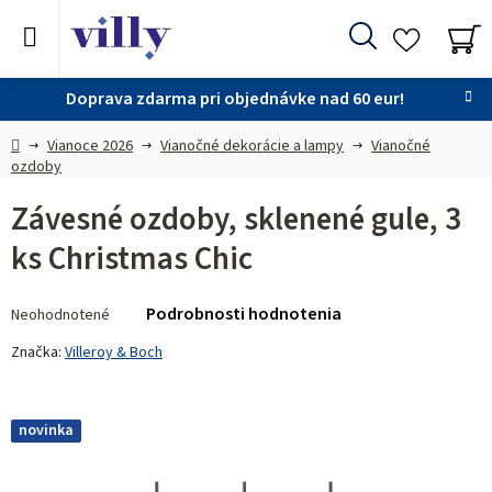
Prejsť
na
Hľadať
obsah
NÁ
KO
Doprava zdarma pri objednávke nad 60 eur!
Domov
Vianoce 2026
Vianočné dekorácie a lampy
Vianočné
ozdoby
Závesné ozdoby, sklenené gule, 3
ks Christmas Chic
Priemerné
Podrobnosti hodnotenia
Neohodnotené
hodnotenie
produktu
Značka:
Villeroy & Boch
je
0,0
z 5
novinka
hviezdičiek.