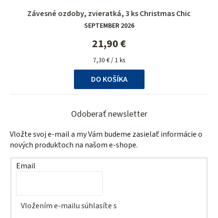
Závesné ozdoby, zvieratká, 3 ks Christmas Chic
SEPTEMBER 2026
21,90 €
Jednotková
7,30 € / 1 ks
cena:
DO KOŠÍKA
Z
á
Odoberať newsletter
p
Vložte svoj e-mail a my Vám budeme zasielať informácie o
ä
nových produktoch na našom e-shope.
t
Email
i
e
Vložením e-mailu súhlasíte s
podmienkami ochrany
osobných údajov