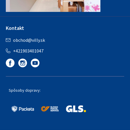
Kontakt
obchod
@
villy.sk
+421903401047
Spôsoby dopravy: