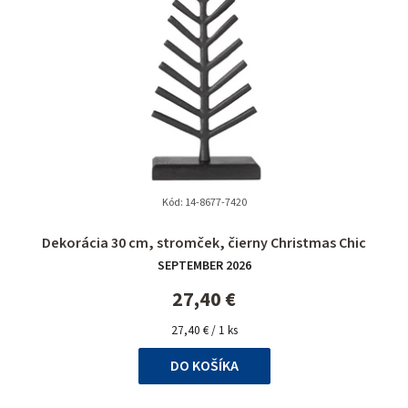
Kód:
14-8677-7420
Dekorácia 30 cm, stromček, čierny Christmas Chic
SEPTEMBER 2026
27,40 €
Jednotková
27,40 € / 1 ks
cena:
DO KOŠÍKA