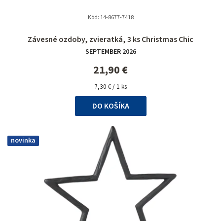
Kód:
14-8677-7418
Závesné ozdoby, zvieratká, 3 ks Christmas Chic
SEPTEMBER 2026
21,90 €
Jednotková
7,30 € / 1 ks
cena:
DO KOŠÍKA
novinka